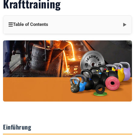
Krafttraining
☰
Table of Contents
▼
Einführung
Warum Krafttrainingstools wichtig sind
Top-Tools für das Krafttraining
1. Hanteln
2. Kurzhanteln
3. Stromkästen
4. Kettlebells
5. Widerstandsbänder
Einführung
Wie man diese Tools effektiv einsetzt