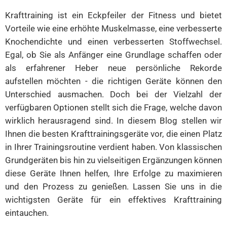
FAQ über Krafttrainingsgeräte
Krafttraining ist ein Eckpfeiler der Fitness und bietet
Vorteile wie eine erhöhte Muskelmasse, eine verbesserte
Welches Tool ist am besten für Anfänger geeignet?
Knochendichte und einen verbesserten Stoffwechsel.
Brauche ich alle diese Tools?
Egal, ob Sie als Anfänger eine Grundlage schaffen oder
als erfahrener Heber neue persönliche Rekorde
Wie bewahre ich Krafttrainingsgeräte auf?
aufstellen möchten - die richtigen Geräte können den
Sind diese Werkzeuge auch für kleine Räume geeignet?
Unterschied ausmachen. Doch bei der Vielzahl der
Schlussfolgerung
verfügbaren Optionen stellt sich die Frage, welche davon
wirklich herausragend sind. In diesem Blog stellen wir
Sind Sie bereit, Ihre Marke mit individuellen
Stoßstangenschildern aufzuwerten?
Ihnen die besten Krafttrainingsgeräte vor, die einen Platz
in Ihrer Trainingsroutine verdient haben. Von klassischen
Grundgeräten bis hin zu vielseitigen Ergänzungen können
diese Geräte Ihnen helfen, Ihre Erfolge zu maximieren
und den Prozess zu genießen. Lassen Sie uns in die
wichtigsten Geräte für ein effektives Krafttraining
eintauchen.