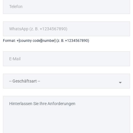
Format: +[country code][number] (z. B. +1234567890)