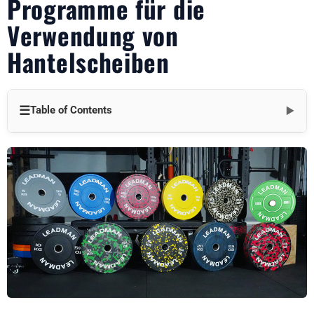
Programme für die
Verwendung von
Hantelscheiben
☰
Table of Contents
▼
Der Vorteil der Hantelscheibe
1. Unerreichte Vielseitigkeit
2. Progressive Überlastung Präzision
3. Raumfahrt-Effizienz
4. Gelenkschonende Optionen
Grundlagen der Programmgestaltung
1. Griffvariation Fokus