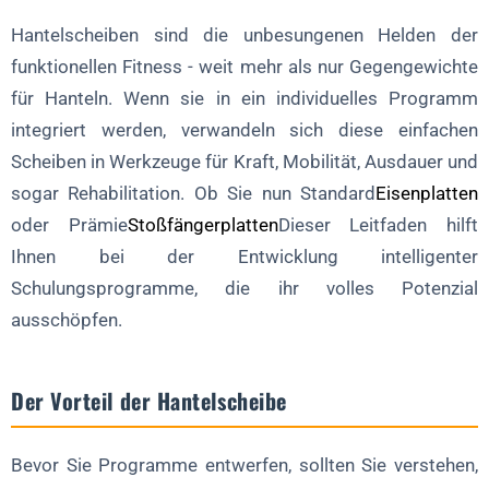
2. Einseitige Betonung
Hantelscheiben sind die unbesungenen Helden der
3. Dynamische Stabilitätsherausforderungen
funktionellen Fitness - weit mehr als nur Gegengewichte
4. Progressive Überlastungspfade
für Hanteln. Wenn sie in ein individuelles Programm
Beispiel für ein 6-wöchiges progressives Programm
integriert werden, verwandeln sich diese einfachen
Scheiben in Werkzeuge für Kraft, Mobilität, Ausdauer und
Wochen 1-2: Gründungsphase
sogar Rehabilitation. Ob Sie nun Standard
Eisenplatten
Wochen 3-4: Phase der Komplexität
oder Prämie
Stoßfängerplatten
Dieser Leitfaden hilft
Wochen 5-6: Intensitätsphase
Ihnen bei der Entwicklung intelligenter
FAQ zur Hantelscheibenprogrammierung
Schulungsprogramme, die ihr volles Potenzial
ausschöpfen.
Was ist der ideale Gewichtsbereich für funktionelles Training?
Wie programmiere ich Plattenübungen für die Rehabilitation?
Der Vorteil der Hantelscheibe
Kann das Training mit Platten das traditionelle Krafttraining
ersetzen?
Welche Sicherheitsvorkehrungen gibt es beim Plattentraining?
Bevor Sie Programme entwerfen, sollten Sie verstehen,