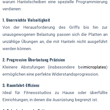
Spezialitätenprogramm Variationen
warum Hantelscheiben eine spezielle Programmierung
verdienen:
1. Sportliche Leistung
1. Unerreichte Vielseitigkeit
2. Senioren-Fitness
Von der Herausforderung des Griffs bis hin zur
3. Prä-/Postnatal
unausgewogenen Belastung passen sich die Platten an
Strategien für die Gerätekopplung
unzählige Übungen an, die mit Hanteln nicht ausgeführt
1. Widerstandsbänder
werden können.
2. Stabilitätskugeln
2. Progressive Überlastung Präzision
3. Plyo Boxen
Kleinere Abstufungen (insbesondere bei
microplates
)
Benötigen Sie individuelle Hantelscheibenlösungen für Ihre
ermöglichen eine perfekte Widerstandsprogression.
Einrichtung?
Überlegungen zur Periodisierung
3. Raumfahrt-Effizienz
Ideal für Fitnessstudios zu Hause oder überfüllte
1. Erlernen der Technik (2-4 Wochen)
Einrichtungen, in denen die Ausrüstung begrenzt ist.
2. Lastakkumulation (4-6 Wochen)