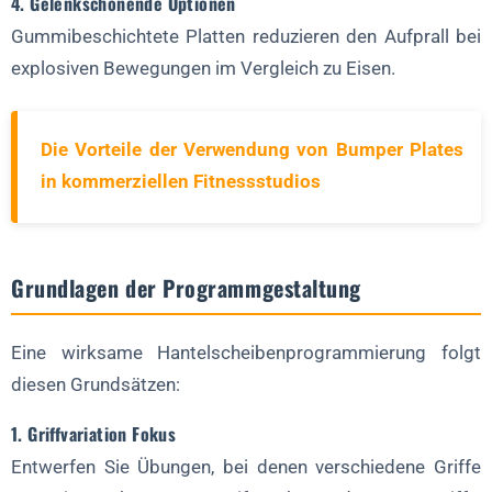
4. Gelenkschonende Optionen
3. Dynamische Bewerbung (4 Wochen)
Gummibeschichtete Platten reduzieren den Aufprall bei
4. Entlastung/Neubewertung (1-2 Wochen)
explosiven Bewegungen im Vergleich zu Eisen.
Abschließende Überlegungen: Platten als
Programmierkraftwerke
Die Vorteile der Verwendung von Bumper Plates
in kommerziellen Fitnessstudios
Grundlagen der Programmgestaltung
Eine wirksame Hantelscheibenprogrammierung folgt
diesen Grundsätzen:
1. Griffvariation Fokus
Entwerfen Sie Übungen, bei denen verschiedene Griffe