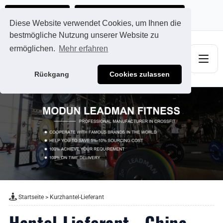
Ads@qdmodun.com
Jetzt individuelles Angebot anfordern
Diese Website verwendet Cookies, um Ihnen die
bestmögliche Nutzung unserer Website zu
ermöglichen.
Mehr erfahren
Rückgang
Cookies zulassen
Startseite
>
Kurzhantel-Lieferant
Hantel Lieferant - China