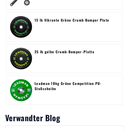
15 lb Vibrante Grüne Crumb Bumper Plate
25 lb gelbe Crumb-Bumper-Platte
Leadman 10kg Grüne Competition PU-
Stoßscheibe
Verwandter Blog