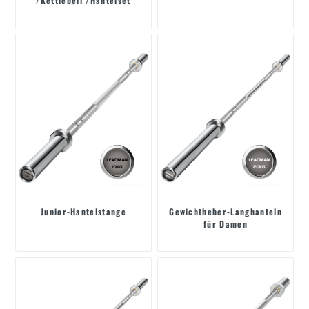
/Kettlebell /Hantelset
Junior-Hantelstange
Gewichtheber-Langhanteln
für Damen