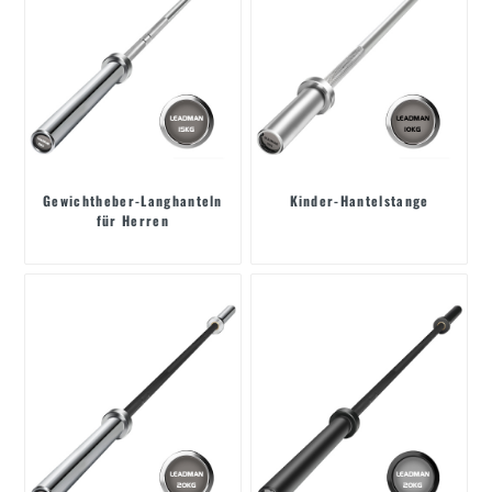
Gewichtheber-Langhanteln
Kinder-Hantelstange
für Herren