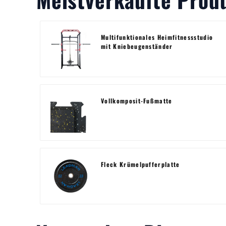
Multifunktionales Heimfitnessstudio
mit Kniebeugenständer
Vollkomposit-Fußmatte
Fleck Krümelpufferplatte