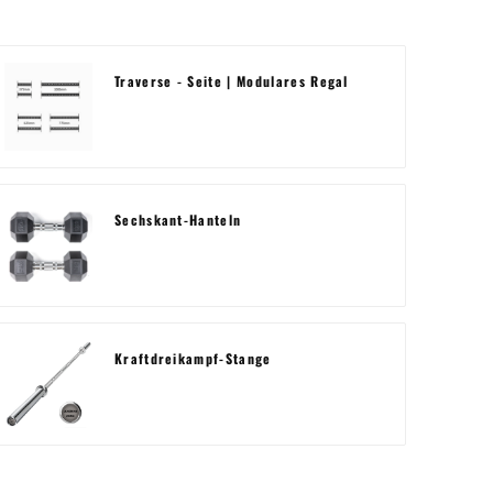
Traverse - Seite | Modulares Regal
Sechskant-Hanteln
Kraftdreikampf-Stange