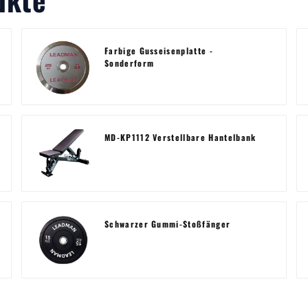
Farbige Gusseisenplatte -
Sonderform
MD-KP1112 Verstellbare Hantelbank
Schwarzer Gummi-Stoßfänger