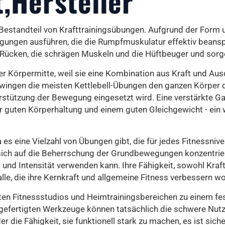
t,Hersteller
 Bestandteil von Krafttrainingsübungen. Aufgrund der Form un
gungen ausführen, die die Rumpfmuskulatur effektiv beansp
Rücken, die schrägen Muskeln und die Hüftbeuger und sorgen
g der Körpermitte, weil sie eine Kombination aus Kraft und A
zwingen die meisten Kettlebell-Übungen den ganzen Körper 
rstützung der Bewegung eingesetzt wird. Eine verstärkte Gan
er guten Körperhaltung und einem guten Gleichgewicht - ein 
 da es eine Vielzahl von Übungen gibt, die für jedes Fitness
ich auf die Beherrschung der Grundbewegungen konzentriere
und Intensität verwenden kann. Ihre Fähigkeit, sowohl Kraft 
 alle, die ihre Kernkraft und allgemeine Fitness verbessern wo
ten Fitnessstudios und Heimtrainingsbereichen zu einem fes
 gefertigten Werkzeuge können tatsächlich die schwere Nutzu
er die Fähigkeit, sie funktionell stark zu machen, es ist sich