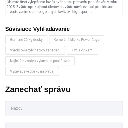
Objavte štyri vylepšenia lavičkového lisu pre vašu posilňovňu v roku
2025! Zvýšte spokojnosť členov a zvýšte návštevnosť posilňovne
investovaním do inteligentných lavičiek, high-qua......
Súvisiace Vyhľadávanie
Gumené 20 kg dosky
Komerčná klietka Power Cage
Výrobcovia zdvíhacích zariadení
Tyč s činkami
Najlepšie značky vybavenia posilňovne
Vzpieračské dosky na predaj
Zanechať správu