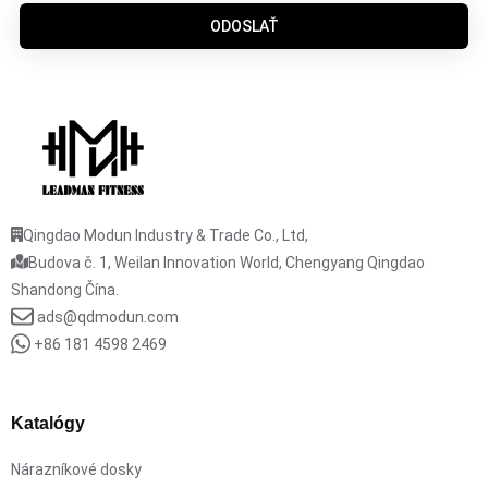
ODOSLAŤ
Qingdao Modun Industry & Trade Co., Ltd,
Budova č. 1, Weilan Innovation World, Chengyang Qingdao
Shandong Čína.
ads@qdmodun.com
+86 181 4598 2469
Katalógy
Nárazníkové dosky