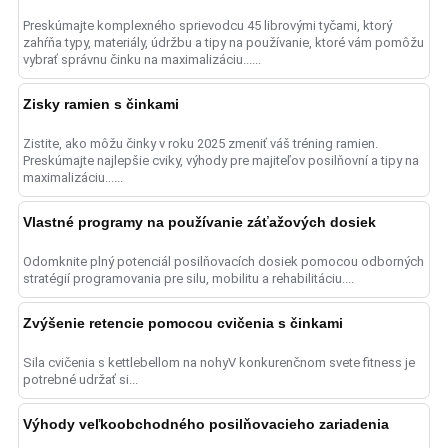
Preskúmajte komplexného sprievodcu 45 librovými tyčami, ktorý
zahŕňa typy, materiály, údržbu a tipy na používanie, ktoré vám pomôžu
vybrať správnu činku na maximalizáciu......
Zisky ramien s činkami
Zistite, ako môžu činky v roku 2025 zmeniť váš tréning ramien.
Preskúmajte najlepšie cviky, výhody pre majiteľov posilňovní a tipy na
maximalizáciu......
Vlastné programy na používanie záťažových dosiek
Odomknite plný potenciál posilňovacích dosiek pomocou odborných
stratégií programovania pre silu, mobilitu a rehabilitáciu....
Zvýšenie retencie pomocou cvičenia s činkami
Sila cvičenia s kettlebellom na nohyV konkurenčnom svete fitness je
potrebné udržať si...
Výhody veľkoobchodného posilňovacieho zariadenia