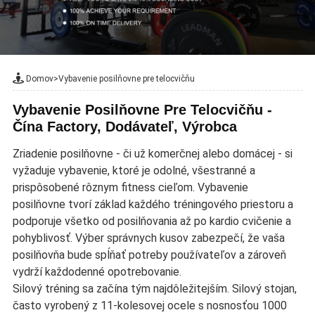
Domov
>
Vybavenie posilňovne pre telocvičňu
Vybavenie Posilňovne Pre Telocvičňu -
Čína Factory, Dodávateľ, Výrobca
Zriadenie posilňovne - či už komerčnej alebo domácej - si
vyžaduje vybavenie, ktoré je odolné, všestranné a
prispôsobené rôznym fitness cieľom. Vybavenie
posilňovne tvorí základ každého tréningového priestoru a
podporuje všetko od posilňovania až po kardio cvičenie a
pohyblivosť. Výber správnych kusov zabezpečí, že vaša
posilňovňa bude spĺňať potreby používateľov a zároveň
vydrží každodenné opotrebovanie.
Silový tréning sa začína tým najdôležitejším. Silový stojan,
často vyrobený z 11-kolesovej ocele s nosnosťou 1000