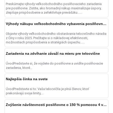
Preskúmajte výhody veľkoobchodného posilňovacieho zariadenia
pre posilňovne. Zistite, ako hromadný nákup maximalizuje úspory,
zlepšuje prispôsobenie a zefektívňuje prevádzku......
Výhody nákupu veľkoobchodného vybavenia posilňovne z Číny
Objavte výhody veľkoobchodného obstarávania telocvičného náradia
z Číny v roku 2025. Prečítajte si o nákladovej efektívnosti,
možnostiach prispôsobenia a stratégiách úspechu......
Zariadenia na zdvíhanie závaží na mieru pre telocvične
ÚvodPredstavte si, že vojdete do posilňovne a uvidíte posilňovacie
zariadenia, ktoré...
Najlepšia činka na svete
ÚvodPredstavte si to: Vaša telocvičňa je plná členov, ktorí
prekonávajú svoje limity,...
Zvýšenie návštevnosti posilňovne o 150 % pomocou 4 vylepšení lavičkového lisu