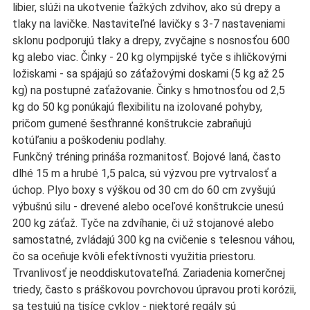
libier, slúži na ukotvenie ťažkých zdvihov, ako sú drepy a
tlaky na lavičke. Nastaviteľné lavičky s 3-7 nastaveniami
sklonu podporujú tlaky a drepy, zvyčajne s nosnosťou 600
kg alebo viac. Činky - 20 kg olympijské tyče s ihličkovými
ložiskami - sa spájajú so záťažovými doskami (5 kg až 25
kg) na postupné zaťažovanie. Činky s hmotnosťou od 2,5
kg do 50 kg ponúkajú flexibilitu na izolované pohyby,
pričom gumené šesťhranné konštrukcie zabraňujú
kotúľaniu a poškodeniu podlahy.
Funkčný tréning prináša rozmanitosť. Bojové laná, často
dlhé 15 m a hrubé 1,5 palca, sú výzvou pre vytrvalosť a
úchop. Plyo boxy s výškou od 30 cm do 60 cm zvyšujú
výbušnú silu - drevené alebo oceľové konštrukcie unesú
200 kg záťaž. Tyče na zdvíhanie, či už stojanové alebo
samostatné, zvládajú 300 kg na cvičenie s telesnou váhou,
čo sa oceňuje kvôli efektívnosti využitia priestoru.
Trvanlivosť je neoddiskutovateľná. Zariadenia komerčnej
triedy, často s práškovou povrchovou úpravou proti korózii,
sa testujú na tisíce cyklov - niektoré regály sú