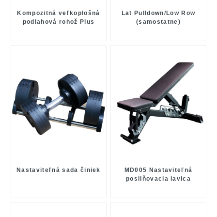
Kompozitná veľkoplošná
Lat Pulldown/Low Row
podlahová rohož Plus
(samostatne)
Color
Nastaviteľná sada činiek
MD005 Nastaviteľná
posilňovacia lavica