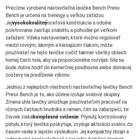
Precízne vyrobená nastaviteľná lavička Bench Press
Bench je určená na tréningy s veľkou záťažou.
Jej
vysokokvalitný
oceľová konštrukcia a odolné
polstrovanie zaisťujú stabilitu a pohodlie pri veľkom
zaťažení. Vďaka nastaveniam, ktoré možno regulovať
medzi rovným, šikmým a klesajúcim tlakom, môže
používateľ na tejto lavičke cvičiť takmer všetky oblasti
hornej časti tela, aby sa proporcionálne rozvíjali. Sila sa
bude dobre hodiť do komerčnej posilňovne alebo domácej
zostavy na predĺženie výkonu.
Jednou z najlepších vlastností nastaviteľnej lavičky Bench
Press Bench je to, ako účinne izoluje svalové skupiny.
Zmena uhla lavičky umožňuje používateľom pracovať na
rôznych častiach hrudníka a ramien, čím sa zabezpečí, že
človek získa
komplexné cvičenie
. Plynulý, kontrolovaný
pohyb, ktorý lavička poskytuje, zvyšuje aktiváciu svalov, čo
časom vedie k lepším výsledkom. Jej kompaktný dizajn a