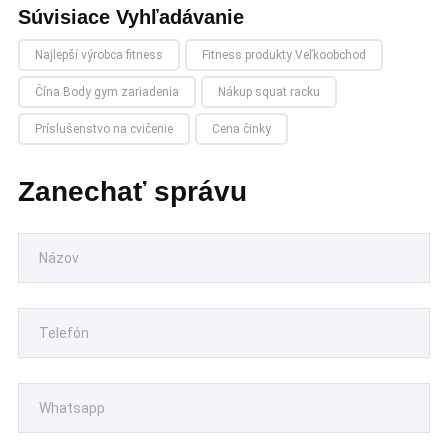
Súvisiace Vyhľadávanie
Najlepší výrobca fitness
Fitness produkty Veľkoobchod
Čína Body gym zariadenia
Nákup squat racku
Príslušenstvo na cvičenie
Cena činky
Zanechať správu