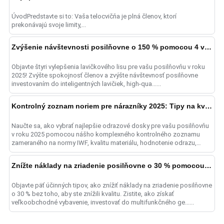
ÚvodPredstavte si to: Vaša telocvičňa je plná členov, ktorí
prekonávajú svoje limity,...
Zvýšenie návštevnosti posilňovne o 150 % pomocou 4 vylepšení lavičkového lisu
Objavte štyri vylepšenia lavičkového lisu pre vašu posilňovňu v roku
2025! Zvýšte spokojnosť členov a zvýšte návštevnosť posilňovne
investovaním do inteligentných lavičiek, high-qua......
Kontrolný zoznam noriem pre nárazníky 2025: Tipy na kvalitu
Naučte sa, ako vybrať najlepšie odrazové dosky pre vašu posilňovňu
v roku 2025 pomocou nášho komplexného kontrolného zoznamu
zameraného na normy IWF, kvalitu materiálu, hodnotenie odrazu,
an......
Znížte náklady na zriadenie posilňovne o 30 % pomocou 5 hackov na vybavenie
Objavte päť účinných tipov, ako znížiť náklady na zriadenie posilňovne
o 30 % bez toho, aby ste znížili kvalitu. Zistite, ako získať
veľkoobchodné vybavenie, investovať do multifunkčného ge......