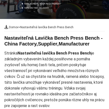
Domov
>
Nastaviteľná lavička Bench Press Bench
Nastaviteľná Lavička Bench Press Bench -
China Factory,Supplier,Manufacturer
Stránka
Nastaviteľná lavička Bench Press Bench
je
základným vybavením každej posilňovne a pomáha
zvyšovať silu hornej časti tela, pričom poskytuje
všestrannosť pri vykonávaní veľkého množstva rôznych
cvikov. Či už sa chystáte na hrudník, ramená alebo tricepsy,
táto lavička umožňuje vykonávať presné nastavenia, ktoré
dokonale vyhovujú vášmu tréningu. Vďaka svojej
nastaviteľnosti je rovnako ideálna pre začiatočníkov aj
pokročilých cvičencov, pretože ponúka rôzne uhly na prácu
pre zapojenie a rast svalov.