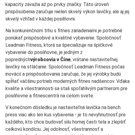
kapacity závažia až po prvky značky. Táto úroveň
prispôsobenia zaručuje nielen skvelý výkon lavičky, ale aj jej
skvelý vzhľad v každej posilňovni.
Na konkurenčnom trhu s fitnes zariadeniami je potrebné
ponúkať prispôsobivé a kvalitné vybavenie. Spoločnosť
Leadman Fitness, ktorá sa špecializuje na špičkové
vybavenie do posilňovne, je jedným z
popredných
výrobcovia v Číne
, vrátane nastaviteľnej
lavičky na stláčanie. Spoločnosť Leadman Fitness počas
inovácií a prispôsobovania zaručuje, že jej výrobky budú
spĺňať väčšinu potrieb moderných fitnes nadšencov. Vďaka
kvalite a všestrannosti sa stali spoľahlivým partnerom pre
posilňovne a fitnescentrá na celom svete.
V konečnom dôsledku je nastaviteľná lavička na bench
press viac ako len kus vybavenia - je to nevyhnutnosť pre
každého, kto chce budovať silu hornej časti tela a zlepšiť
celkovú kondíciu. Jej odolnosť, všestrannosť a