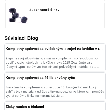
Šesťhranné činky
Súvisiaci Blog
Kompletný sprievodca cvičebnými strojmi na lavičke v roku 2025
Zlepšite svoj silový tréning s naším kompletným sprievodcom po
posilňovacích strojoch na lavičke v roku 2025. Zoznámte sa s
rôznymi typmi, správnymi technikami, pokročilými metódami a .......
Kompletný sprievodca 45 libier váhy tyče
Preskúmajte komplexného sprievodcu 45 librovými tyčami, ktorý
zahŕňa typy, materiály, údržbu a tipy na používanie, ktoré vám pomôžu
vybrať správnu činku na maximalizáciu......
Zisky ramien s činkami