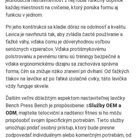
jednoduchá nastaviteľnosť z nej robia funkčný doplnok
každej miestnosti na cvičenie, ktorý ponúka formu aj
funkciu v jednom.
Pri jeho konštrukcii sa kladie dôraz na odolnosť a kvalitu.
Lavica je navrhnutá tak, aby zvládla časté používanie a
ťažké váhy, vďaka čomu je dôveryhodnou voľbou
serióznych vzpieračov. Vďaka protišmykovému
polstrovaniu a pevnému rámu sú tréningy bezpečné a
vďaka ergonomickému dizajnu sa zachováva správna
forma, čím sa znižuje riziko zranení pri dvíhaní. Od ťažkých
tlakov na lavičke až po ľahké izolačné cviky, táto lavička
vždy funguje skvele.
Ďalším veľmi dôležitým aspektom nastaviteľnej lavičky
Bench Press Bench je prispôsobenie: s
Služby OEM a
ODM
, majitelia telocviční a nadšenci fitnes si ho môžu
prispôsobiť svojim špecifickým potrebám. Tieto služby
umožňujú pridať osobný prístup, ktorý bude presne
zodpovedať individuálnym alebo komerčným potrebám, od