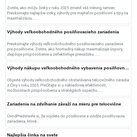
Zistite, ako môžu činky v roku 2025 zmeniť váš tréning ramien.
Preskúmajte najlepšie cviky, výhody pre majiteľov posilňovní a tipy na
maximalizáciu......
Výhody veľkoobchodného posilňovacieho zariadenia
Preskúmajte výhody veľkoobchodného posilňovacieho zariadenia
pre posilňovne. Zistite, ako hromadný nákup maximalizuje úspory,
zlepšuje prispôsobenie a zefektívňuje prevádzku......
Výhody nákupu veľkoobchodného vybavenia posilňovne z Číny
Objavte výhody veľkoobchodného obstarávania telocvičného náradia
z Číny v roku 2025. Prečítajte si o nákladovej efektívnosti,
možnostiach prispôsobenia a stratégiách úspechu......
Zariadenia na zdvíhanie závaží na mieru pre telocvične
ÚvodPredstavte si, že vojdete do posilňovne a uvidíte posilňovacie
zariadenia, ktoré...
Najlepšia činka na svete