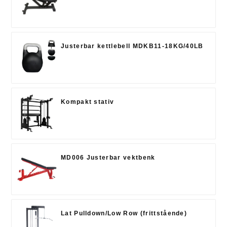
Justerbar kettlebell MDKB11-18KG/40LB
Kompakt stativ
MD006 Justerbar vektbenk
Lat Pulldown/Low Row (frittstående)