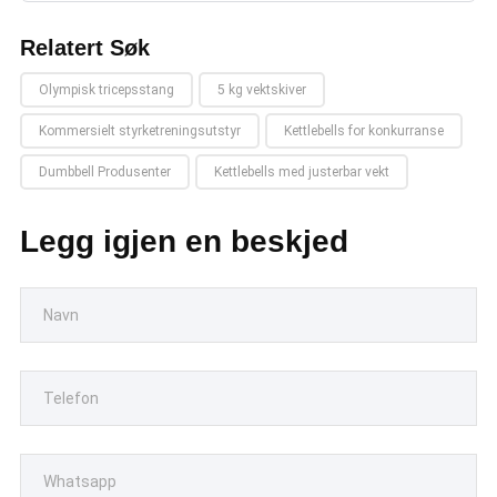
Relatert Søk
Olympisk tricepsstang
5 kg vektskiver
Kommersielt styrketreningsutstyr
Kettlebells for konkurranse
Dumbbell Produsenter
Kettlebells med justerbar vekt
Legg igjen en beskjed