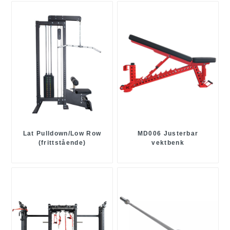
Lat Pulldown/Low Row
MD006 Justerbar
(frittstående)
vektbenk