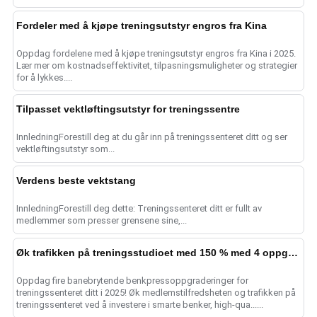
Fordeler med å kjøpe treningsutstyr engros fra Kina
Oppdag fordelene med å kjøpe treningsutstyr engros fra Kina i 2025.
Lær mer om kostnadseffektivitet, tilpasningsmuligheter og strategier
for å lykkes....
Tilpasset vektløftingsutstyr for treningssentre
InnledningForestill deg at du går inn på treningssenteret ditt og ser
vektløftingsutstyr som...
Verdens beste vektstang
InnledningForestill deg dette: Treningssenteret ditt er fullt av
medlemmer som presser grensene sine,...
Øk trafikken på treningsstudioet med 150 % med 4 oppgraderinger av benkpressen
Oppdag fire banebrytende benkpressoppgraderinger for
treningssenteret ditt i 2025! Øk medlemstilfredsheten og trafikken på
treningssenteret ved å investere i smarte benker, high-qua......