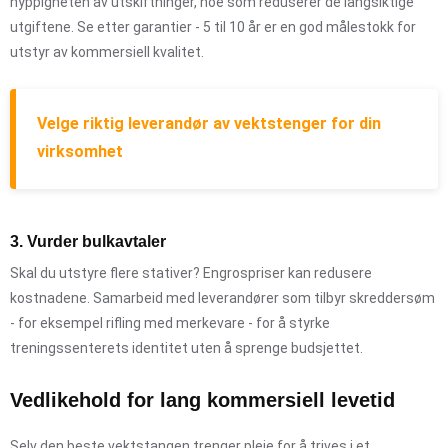
hyppigheten av utskiftninger, noe som reduserer de langsiktige
utgiftene. Se etter garantier - 5 til 10 år er en god målestokk for
utstyr av kommersiell kvalitet.
Velge riktig leverandør av vektstenger for din
virksomhet
3. Vurder bulkavtaler
Skal du utstyre flere stativer? Engrospriser kan redusere
kostnadene. Samarbeid med leverandører som tilbyr skreddersøm
- for eksempel rifling med merkevare - for å styrke
treningssenterets identitet uten å sprenge budsjettet.
Vedlikehold for lang kommersiell levetid
Selv den beste vektstangen trenger pleie for å trives i et