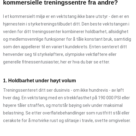
kommersielle treningssentre fra andre?
I et kommersielt miljø er en vektstang ikke bare utstyr - den er en
hjørnestein i styrketreningstilbudet ditt. Den beste vektstangen i
verden for ditt treningssenter kombinerer holdbarhet, allsidighet
og medlemsvennlige funksjoner for å tåle konstant bruk, samtidig
som den appellerer til en variert kundekrets. Enten senteret ditt
henvender seg til styrkeløftere, olympiske vektløftere eller
generelle fitnessentusiaster, her er hva du bør se etter.
1. Holdbarhet under høyt volum
Treningssenteret ditt ser dusinvis - om ikke hundrevis - av løft
hver dag. En vektstang med en strekkfasthet på 190 000 PSI eller
høyere tåler straffen, og motstår bøying selv under maksimal
belastning. Se etter overflatebehandlinger som rustfritt stål eller
cerakote for å motvirke rust og slitasje i travle, svette omgivelser.