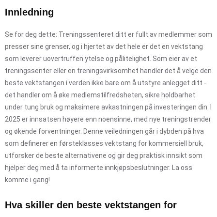
Innledning
Se for deg dette: Treningssenteret ditt er fullt av medlemmer som
presser sine grenser, og i hjertet av det hele er det en vektstang
som leverer uovertruffen ytelse og pålitelighet. Som eier av et
treningssenter eller en treningsvirksomhet handler det å velge den
beste vektstangen i verden ikke bare om å utstyre anlegget ditt -
det handler om å øke medlemstilfredsheten, sikre holdbarhet
under tung bruk og maksimere avkastningen på investeringen din. I
2025 er innsatsen høyere enn noensinne, med nye treningstrender
og økende forventninger. Denne veiledningen går i dybden på hva
som definerer en førsteklasses vektstang for kommersiell bruk,
utforsker de beste alternativene og gir deg praktisk innsikt som
hjelper deg med å ta informerte innkjøpsbeslutninger. La oss
komme i gang!
Hva skiller den beste vektstangen for