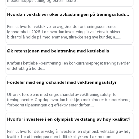
medlemsoppslutning og økte inntekter....
Hvordan vektskiver øker avkastningen på treningsstudioet i 2025
Finn ut hvorfor vektskiver er avgjørende for treningssentrenes
lønnsomhet i 2025. Lær hvordan investering i kvalitetsvektskiver
bidrar til å holde på medlemmene, tiltrekke seg nye kunder, a......
Øk retensjonen med beintrening med kettlebells
Kraften i kettlebell-beintrening I en konkurransepreget treningsverden
er det viktig å holde...
Fordeler med engroshandel med vekttreningsutstyr
Utforsk fordelene med engroshandel av vekttreningsutstyr for
treningssentre. Oppdag hvordan bulkkjøp maksimerer besparelsene,
forbedrer tilpasningen og effektiviserer driften....
Hvorfor investere i en olympisk vektstang av høy kvalitet?
Finn ut hvorfor det er viktig å investere i en olympisk vektstang av høy
kvalitet for at treningssenteret ditt skal lykkes. Lær mer om