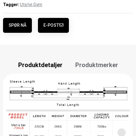
Tagger:
Utstyr
,
Gym
SPØR NÅ
E-POST
Produktdetaljer
Produktmerker