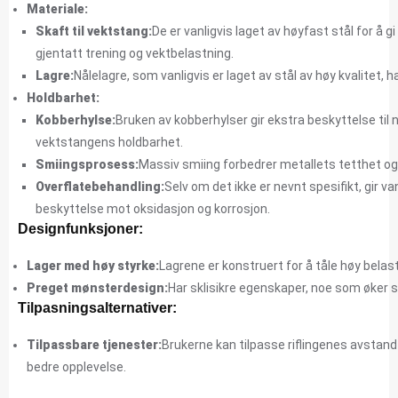
Materiale:
Skaft til vektstang:
De er vanligvis laget av høyfast stål for å 
gjentatt trening og vektbelastning.
Lagre:
Nålelagre, som vanligvis er laget av stål av høy kvalitet, 
Holdbarhet:
Kobberhylse:
Bruken av kobberhylser gir ekstra beskyttelse til
vektstangens holdbarhet.
Smiingsprosess:
Massiv smiing forbedrer metallets tetthet o
Overflatebehandling:
Selv om det ikke er nevnt spesifikt, gir 
beskyttelse mot oksidasjon og korrosjon.
Designfunksjoner:
Lager med høy styrke:
Lagrene er konstruert for å tåle høy bela
Preget mønsterdesign:
Har sklisikre egenskaper, noe som øker s
Tilpasningsalternativer:
Tilpassbare tjenester:
Brukerne kan tilpasse riflingenes avstand
bedre opplevelse.