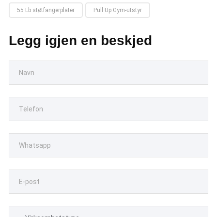
55 Lb støtfangerplater
Pull Up Gym-utstyr
Legg igjen en beskjed