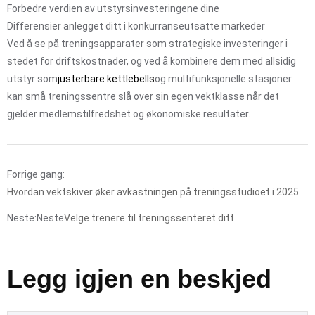
Forbedre verdien av utstyrsinvesteringene dine
Differensier anlegget ditt i konkurranseutsatte markeder
Ved å se på treningsapparater som strategiske investeringer i
stedet for driftskostnader, og ved å kombinere dem med allsidig
utstyr som
justerbare kettlebells
og multifunksjonelle stasjoner
kan små treningssentre slå over sin egen vektklasse når det
gjelder medlemstilfredshet og økonomiske resultater.
Forrige gang:
Hvordan vektskiver øker avkastningen på treningsstudioet i 2025
Neste:Neste
Velge trenere til treningssenteret ditt
Legg igjen en beskjed