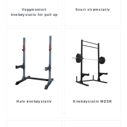
Veggmontert
Svart strømstativ
knebøystativ for pull up
Halv knebøystativ
Knebøystativ MDSR