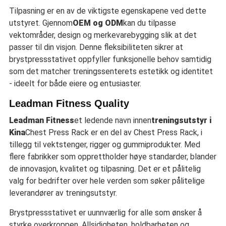
Tilpasning er en av de viktigste egenskapene ved dette
utstyret. Gjennom
OEM og ODM
kan du tilpasse
vektområder, design og merkevarebygging slik at det
passer til din visjon. Denne fleksibiliteten sikrer at
brystpressstativet oppfyller funksjonelle behov samtidig
som det matcher treningssenterets estetikk og identitet
- ideelt for både eiere og entusiaster.
Leadman Fitness Quality
Leadman Fitness
et ledende navn innen
treningsutstyr i
Kina
Chest Press Rack er en del av Chest Press Rack, i
tillegg til vektstenger, rigger og gummiprodukter. Med
flere fabrikker som opprettholder høye standarder, blander
de innovasjon, kvalitet og tilpasning. Det er et pålitelig
valg for bedrifter over hele verden som søker pålitelige
leverandører av treningsutstyr.
Brystpressstativet er uunnværlig for alle som ønsker å
styrke overkroppen. Allsidigheten, holdbarheten og