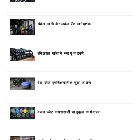
डंबेल आणि केटलबेल रॅक मार्गदर्शक
डंबेलसह खांद्याचे स्नायू वाढवणे
वेट प्लेट प्रशिक्षणातील चुका टाळणे
वजन प्लेट वापरासाठी सानुकूल कार्यक्रम