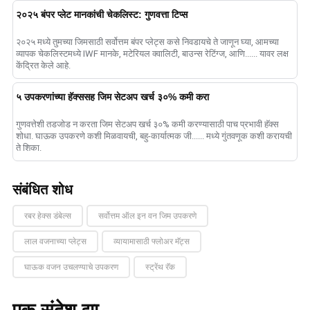
२०२५ बंपर प्लेट मानकांची चेकलिस्ट: गुणवत्ता टिप्स
२०२५ मध्ये तुमच्या जिमसाठी सर्वोत्तम बंपर प्लेट्स कसे निवडायचे ते जाणून घ्या, आमच्या
व्यापक चेकलिस्टमध्ये IWF मानके, मटेरियल क्वालिटी, बाउन्स रेटिंग्ज, आणि...... यावर लक्ष
केंद्रित केले आहे.
५ उपकरणांच्या हॅक्ससह जिम सेटअप खर्च ३०% कमी करा
गुणवत्तेशी तडजोड न करता जिम सेटअप खर्च ३०% कमी करण्यासाठी पाच प्रभावी हॅक्स
शोधा. घाऊक उपकरणे कशी मिळवायची, बहु-कार्यात्मक जी...... मध्ये गुंतवणूक कशी करायची
ते शिका.
संबंधित शोध
रबर हेक्स डंबेल्स
सर्वोत्तम ऑल इन वन जिम उपकरणे
लाल वजनाच्या प्लेट्स
व्यायामासाठी फ्लोअर मॅट्स
घाऊक वजन उचलण्याचे उपकरण
स्ट्रेंथ रॅक