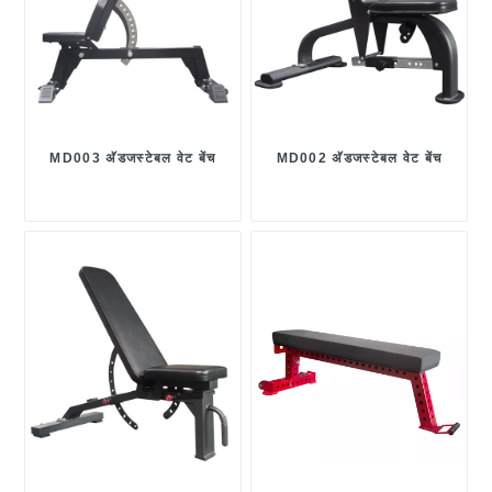
MD003 अ‍ॅडजस्टेबल वेट बेंच
MD002 अ‍ॅडजस्टेबल वेट बेंच