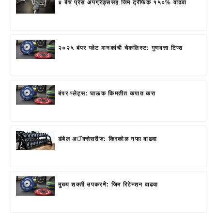
४ बेंच प्रेस अपग्रेड्ससह जिम ट्रॅफिक १५०% वाढवा
२०२५ बंपर प्लेट मानकांची चेकलिस्ट: गुणवत्ता टिप्स
बंपर प्लेट्स: घाऊक किमतीत कपात करा
डंबेल अॅक्सेसरीज: किरकोळ नफा वाढवा
मुख्य शक्ती उपकरणे: जिम रिटेन्शन वाढवा