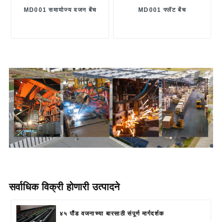
MD001 समायोज्य वजन बेंच
MD001 फ्लॅट बेंच
सर्वाधिक विक्री होणारी उत्पादने
४५ पौंड वजनाच्या बारसाठी संपूर्ण मार्गदर्शक