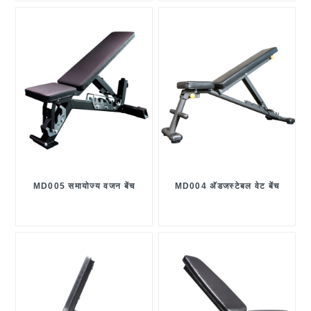
MD005 समायोज्य वजन बेंच
MD004 अ‍ॅडजस्टेबल वेट बेंच