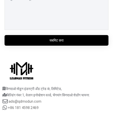
सबमिट करा
किंगदाओ मोडुन इंडस्ट्री अँड ट्रेड कं, लिमिटेड,
बिल्डिंग नंबर 1, वेलान इनोव्हेशन वर्ल्ड, चेंगयांग किंगदाओ शेडोंग चायना.
ads@qdmodun.com
+86 181 4598 2469