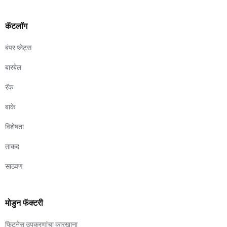
कॅटलॉग
बंपर प्लेट्स
बारबेल
रॅक
बाके
विशेषता
ताकद
साठवण
मोडुन फॅक्टरी
फिटनेस उपकरणांचा कारखाना