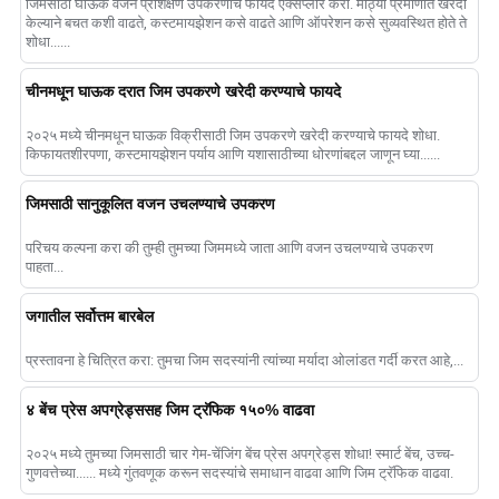
जिमसाठी घाऊक वजन प्रशिक्षण उपकरणांचे फायदे एक्सप्लोर करा. मोठ्या प्रमाणात खरेदी
केल्याने बचत कशी वाढते, कस्टमायझेशन कसे वाढते आणि ऑपरेशन कसे सुव्यवस्थित होते ते
शोधा......
चीनमधून घाऊक दरात जिम उपकरणे खरेदी करण्याचे फायदे
२०२५ मध्ये चीनमधून घाऊक विक्रीसाठी जिम उपकरणे खरेदी करण्याचे फायदे शोधा.
किफायतशीरपणा, कस्टमायझेशन पर्याय आणि यशासाठीच्या धोरणांबद्दल जाणून घ्या......
जिमसाठी सानुकूलित वजन उचलण्याचे उपकरण
परिचय कल्पना करा की तुम्ही तुमच्या जिममध्ये जाता आणि वजन उचलण्याचे उपकरण
पाहता...
जगातील सर्वोत्तम बारबेल
प्रस्तावना हे चित्रित करा: तुमचा जिम सदस्यांनी त्यांच्या मर्यादा ओलांडत गर्दी करत आहे,...
४ बेंच प्रेस अपग्रेड्ससह जिम ट्रॅफिक १५०% वाढवा
२०२५ मध्ये तुमच्या जिमसाठी चार गेम-चेंजिंग बेंच प्रेस अपग्रेड्स शोधा! स्मार्ट बेंच, उच्च-
गुणवत्तेच्या...... मध्ये गुंतवणूक करून सदस्यांचे समाधान वाढवा आणि जिम ट्रॅफिक वाढवा.