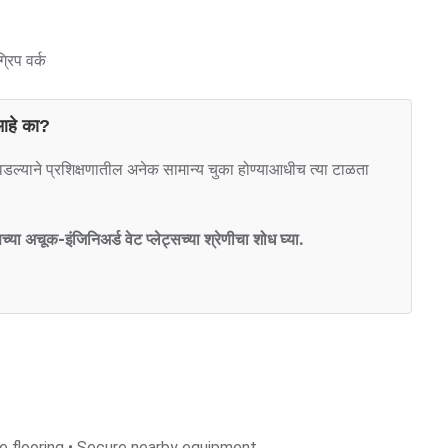
रिप वर्क
 आहे का?
 निवडल्याने प्रशिक्षणातील अनेक सामान्य चुका होण्याआधीच त्या टाळता
 अचूक-इंजिनिअर्ड वेट प्लेट्सच्या श्रेणीचा शोध घ्या.
te flooring • Secure nearby equipment