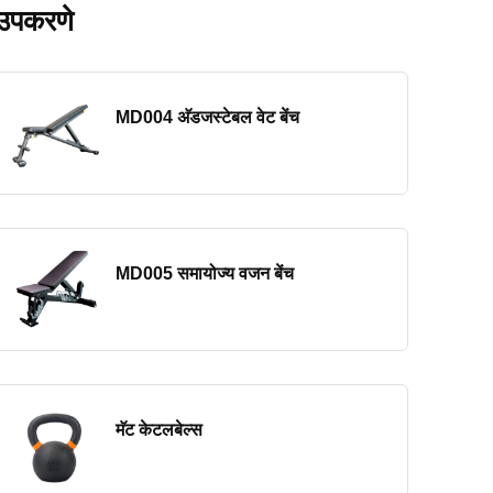
उपकरणे
MD004 अ‍ॅडजस्टेबल वेट बेंच
MD005 समायोज्य वजन बेंच
मॅट केटलबेल्स