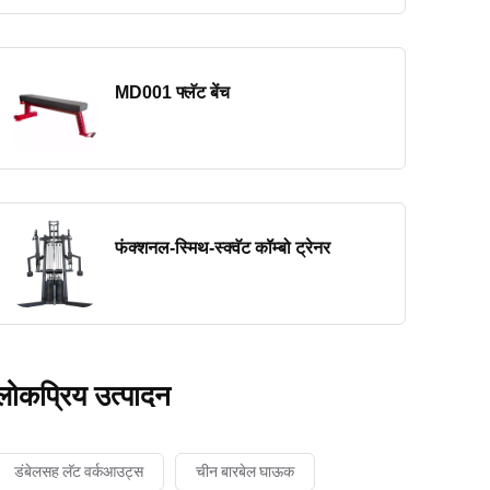
MD001 फ्लॅट बेंच
फंक्शनल-स्मिथ-स्क्वॅट कॉम्बो ट्रेनर
लोकप्रिय उत्पादन
डंबेलसह लॅट वर्कआउट्स
चीन बारबेल घाऊक