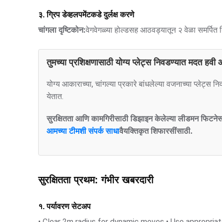
३. ग्रिप डेव्हलपमेंटकडे दुर्लक्ष करणे
चांगला दृष्टिकोन:
वेगवेगळ्या होल्डसह आठवड्यातून २ वेळा समर्पित ग्
तुमच्या प्रशिक्षणासाठी योग्य प्लेट्स निवडण्यात मदत हवी
योग्य आकाराच्या, चांगल्या प्रकारे बांधलेल्या वजनाच्या प्लेट्स
येतात.
सुरक्षितता आणि कामगिरीसाठी डिझाइन केलेल्या लीडमन फिटनेसच्या
आमच्या टीमशी संपर्क साधा
वैयक्तिकृत शिफारसींसाठी.
सुरक्षितता प्रथम: गंभीर खबरदारी
१. पर्यावरण सेटअप
• Clear 2m radius for dynamic moves • Use appropria