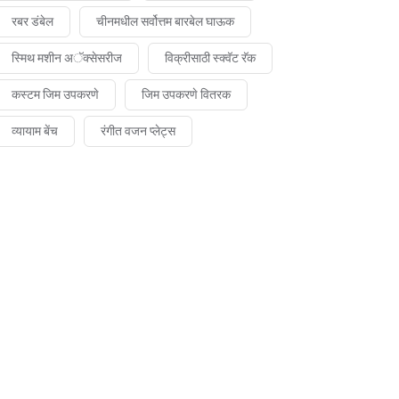
रबर डंबेल
चीनमधील सर्वोत्तम बारबेल घाऊक
स्मिथ मशीन अॅक्सेसरीज
विक्रीसाठी स्क्वॅट रॅक
कस्टम जिम उपकरणे
जिम उपकरणे वितरक
व्यायाम बेंच
रंगीत वजन प्लेट्स