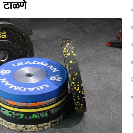
ा टाळणे
ब