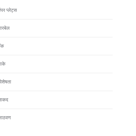
ंपर प्लेट्स
बारबेल
रॅक
बाके
विशेषता
ताकद
साठवण