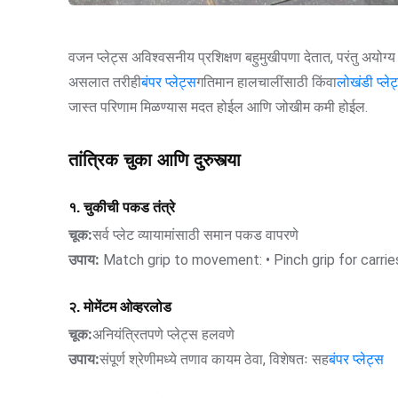
वजन प्लेट्स अविश्वसनीय प्रशिक्षण बहुमुखीपणा देतात, परंतु अयोग्य
असलात तरीही
बंपर प्लेट्स
गतिमान हालचालींसाठी किंवा
लोखंडी प्लेट
जास्त परिणाम मिळण्यास मदत होईल आणि जोखीम कमी होईल.
तांत्रिक चुका आणि दुरुस्त्या
१. चुकीची पकड तंत्रे
चूक:
सर्व प्लेट व्यायामांसाठी समान पकड वापरणे
उपाय:
Match grip to movement: • Pinch grip for carries
२. मोमेंटम ओव्हरलोड
चूक:
अनियंत्रितपणे प्लेट्स हलवणे
उपाय:
संपूर्ण श्रेणीमध्ये तणाव कायम ठेवा, विशेषतः सह
बंपर प्लेट्स