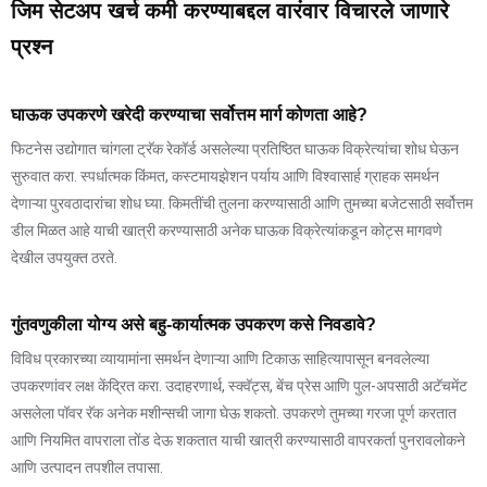
जिम सेटअप खर्च कमी करण्याबद्दल वारंवार विचारले जाणारे
प्रश्न
घाऊक उपकरणे खरेदी करण्याचा सर्वोत्तम मार्ग कोणता आहे?
फिटनेस उद्योगात चांगला ट्रॅक रेकॉर्ड असलेल्या प्रतिष्ठित घाऊक विक्रेत्यांचा शोध घेऊन
सुरुवात करा. स्पर्धात्मक किंमत, कस्टमायझेशन पर्याय आणि विश्वासार्ह ग्राहक समर्थन
देणाऱ्या पुरवठादारांचा शोध घ्या. किमतींची तुलना करण्यासाठी आणि तुमच्या बजेटसाठी सर्वोत्तम
डील मिळत आहे याची खात्री करण्यासाठी अनेक घाऊक विक्रेत्यांकडून कोट्स मागवणे
देखील उपयुक्त ठरते.
गुंतवणुकीला योग्य असे बहु-कार्यात्मक उपकरण कसे निवडावे?
विविध प्रकारच्या व्यायामांना समर्थन देणाऱ्या आणि टिकाऊ साहित्यापासून बनवलेल्या
उपकरणांवर लक्ष केंद्रित करा. उदाहरणार्थ, स्क्वॅट्स, बेंच प्रेस आणि पुल-अपसाठी अटॅचमेंट
असलेला पॉवर रॅक अनेक मशीन्सची जागा घेऊ शकतो. उपकरणे तुमच्या गरजा पूर्ण करतात
आणि नियमित वापराला तोंड देऊ शकतात याची खात्री करण्यासाठी वापरकर्ता पुनरावलोकने
आणि उत्पादन तपशील तपासा.