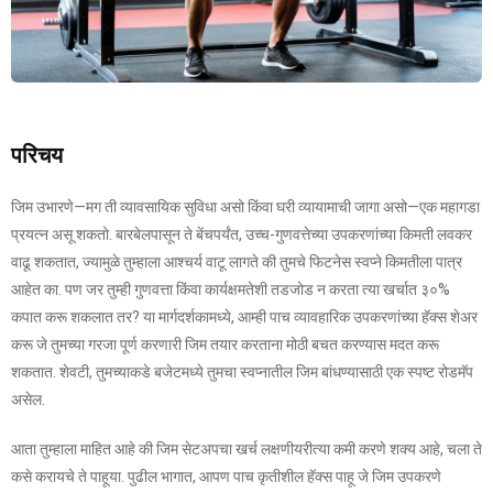
परिचय
जिम उभारणे—मग ती व्यावसायिक सुविधा असो किंवा घरी व्यायामाची जागा असो—एक महागडा
प्रयत्न असू शकतो. बारबेलपासून ते बेंचपर्यंत, उच्च-गुणवत्तेच्या उपकरणांच्या किमती लवकर
वाढू शकतात, ज्यामुळे तुम्हाला आश्चर्य वाटू लागते की तुमचे फिटनेस स्वप्ने किमतीला पात्र
आहेत का. पण जर तुम्ही गुणवत्ता किंवा कार्यक्षमतेशी तडजोड न करता त्या खर्चात ३०%
कपात करू शकलात तर? या मार्गदर्शकामध्ये, आम्ही पाच व्यावहारिक उपकरणांच्या हॅक्स शेअर
करू जे तुमच्या गरजा पूर्ण करणारी जिम तयार करताना मोठी बचत करण्यास मदत करू
शकतात. शेवटी, तुमच्याकडे बजेटमध्ये तुमचा स्वप्नातील जिम बांधण्यासाठी एक स्पष्ट रोडमॅप
असेल.
आता तुम्हाला माहित आहे की जिम सेटअपचा खर्च लक्षणीयरीत्या कमी करणे शक्य आहे, चला ते
कसे करायचे ते पाहूया. पुढील भागात, आपण पाच कृतीशील हॅक्स पाहू जे जिम उपकरणे