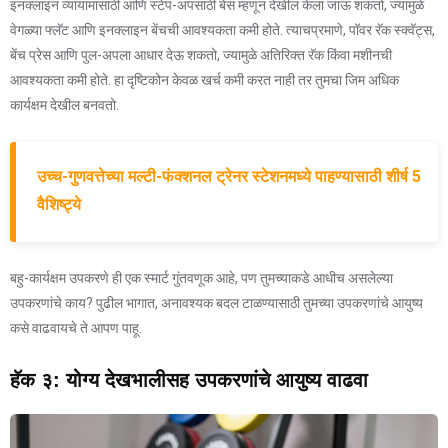
इनक्लाइन व्यायामासाठी आणि स्टेप-अपसाठी बेस म्हणून देखील केला जाऊ शकतो, ज्यामुळे
वेगळ्या फ्लॅट आणि इनक्लाइन बेंचची आवश्यकता कमी होते. त्याचप्रमाणे, पॉवर रॅक स्क्वॅट्स,
बेंच प्रेस आणि पुल-अपला आधार देऊ शकतो, ज्यामुळे अतिरिक्त रॅक किंवा मशीनची
आवश्यकता कमी होते. हा दृष्टिकोन केवळ खर्च कमी करत नाही तर तुमचा जिम अधिक
कार्यक्षम देखील बनवतो.
उच्च-गुणवत्तेच्या मल्टी-फंक्शनल ट्रेनर स्टेशनमध्ये पाहण्यासाठी शीर्ष 5
वैशिष्ट्ये
बहु-कार्यक्षम उपकरणे ही एक स्मार्ट गुंतवणूक आहे, पण तुमच्याकडे आधीच असलेल्या
उपकरणांचे काय? पुढील भागात, अनावश्यक बदल टाळण्यासाठी तुमच्या उपकरणांचे आयुष्य
कसे वाढवायचे ते आपण पाहू.
हॅक ३: योग्य देखभालीसह उपकरणांचे आयुष्य वाढवा