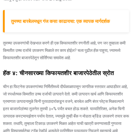
तुमच्या बारबेलमधून गंज कसा काढायचा: एक व्यापक मार्गदर्शक
तुमच्या उपकरणांची देखभाल करणे ही एक किफायतशीर रणनीती आहे, पण जर तुम्हाला कमी
किमतीत उच्च दर्जाचे उपकरण मिळाले तर काय होईल? चला पुढील हॅक पाहूया, ज्यामध्ये
किफायतशीर बाजारपेठेतून सोर्सिंगचा समावेश आहे.
हॅक ४: चीनसारख्या किफायतशीर बाजारपेठेतील स्रोत
चीन हा फिटनेस उपकरणांच्या निर्मितीमध्ये दीर्घकाळापासून जागतिक स्तरावर आघाडीवर आहे,
जो स्पर्धात्मक किमतीत उच्च दर्जाची उत्पादने देतो. कमी उत्पादन खर्च आणि किफायतशीर
प्रमाणात उत्पादनामुळे चिनी पुरवठादारांकडून वजने, बारबेल आणि बंपर प्लेट्स मिळवल्याने
इतर बाजारपेठांच्या तुलनेत तुमची ३०% पर्यंत बचत होऊ शकते. याव्यतिरिक्त, अनेक चिनी
उत्पादक कस्टमायझेशन पर्याय देतात, ज्यामुळे तुम्ही बँक न मोडता ब्रँडेड उपकरणे तयार करू
शकता. तथापि, तुम्हाला टिकाऊ उपकरणे मिळत आहेत याची खात्री करण्यासाठी गुणवत्ता
आणि विश्वासार्हतेचा ट्रॅक रेकॉर्ड असलेले प्रतिष्ठित पुरवठादार निवडणे महत्त्वाचे आहे.