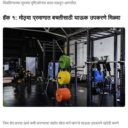
मिळविण्याच्या तुमच्या दृष्टिकोनात बदल घडवून आणतील.
हॅक १: मोठ्या प्रमाणात बचतीसाठी घाऊक उपकरणे मिळवा
जिम सेटअपचा खर्च कमी करण्याचा सर्वात सोपा मार्ग म्हणजे घाऊक उपकरणे खरेदी करणे.