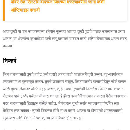
पॉवर रॅक सिस्टीम वापरून जिमच्या मजल्यावरील जागा कशी
ऑप्टिमाइझ करावी
आता तुम्ही या पाच उपकरणांच्या हॅक्सने सुसज्ज आहात, तुम्ही पुढचे पाऊल उचलण्यास तयार
आहात. या धोरणांना प्रभावीपणे कसे लागू करायचे याबद्दल काही अंतिम विचारांसह आपण शेवट
करूया.
निष्कर्ष
जिम बांधण्यासाठी तुमचे बजेट कमी करावे लागत नाही. घाऊक विक्री करून, बहु-कार्यात्मक
उपकरणांमध्ये गुंतवणूक करून, तुमचे उपकरण राखून, किफायतशीर बाजारपेठेतून सोर्स करून
आणि तुमचा लेआउट ऑप्टिमाइझ करून, तुम्ही उच्च-गुणवत्तेची फिटनेस स्पेस तयार करताना
सेटअप खर्च ३०% पर्यंत कमी करू शकता. हे हॅक्स कामगिरीचा त्याग न करता पैसे वाचवण्यास
मदत करण्यासाठी डिझाइन केलेले आहेत, जेणेकरून तुम्ही सर्वात महत्त्वाच्या गोष्टींवर लक्ष
केंद्रित करू शकता - तुमची फिटनेस ध्येये साध्य करणे. आजच या धोरणांची अंमलबजावणी
सुरू करा आणि बँक न मोडता तुमचा जिम जिवंत होताना पहा.