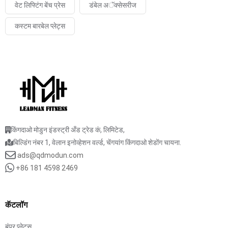
वेट लिफ्टिंग बेंच प्रेस
डंबेल अॅक्सेसरीज
कस्टम बारबेल प्लेट्स
किंगदाओ मोडुन इंडस्ट्री अँड ट्रेड कं, लिमिटेड,
बिल्डिंग नंबर 1, वेलान इनोव्हेशन वर्ल्ड, चेंगयांग किंगदाओ शेडोंग चायना.
ads@qdmodun.com
+86 181 4598 2469
कॅटलॉग
बंपर प्लेट्स