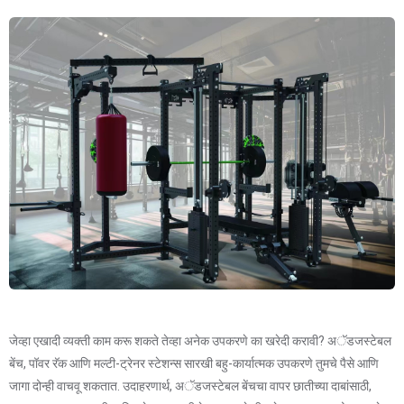
जेव्हा एखादी व्यक्ती काम करू शकते तेव्हा अनेक उपकरणे का खरेदी करावी? अॅडजस्टेबल
बेंच, पॉवर रॅक आणि मल्टी-ट्रेनर स्टेशन्स सारखी बहु-कार्यात्मक उपकरणे तुमचे पैसे आणि
जागा दोन्ही वाचवू शकतात. उदाहरणार्थ, अॅडजस्टेबल बेंचचा वापर छातीच्या दाबांसाठी,