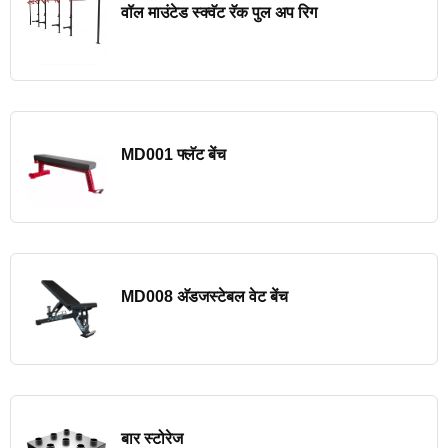
वॉल माउंटेड स्क्वॅट रॅक पुल अप रिग
MD001 फ्लॅट बेंच
MD008 अ‍ॅडजस्टेबल वेट बेंच
बार स्टोरेज