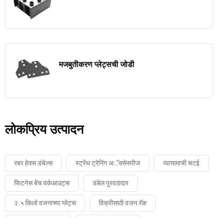
मजबुतीकरण प्लेट्सची जोडी
लोकप्रिय उत्पादन
रबर हेक्स डंबेल्स
स्ट्रेंथ ट्रेनिंग अॅक्सेसरीज
व्यायामाची चटई
फिटनेस बेंच वर्कआउट्स
डंबेल पुरवठादार
२.५ किलो वजनाच्या प्लेट्स
विक्रीसाठी वजन रॅक