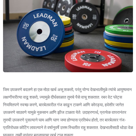
जिम उपकरणे बदलणे हा एक मोठा खर्च असू शकतो, परंतु योग्य देखभालीमुळे त्यांचे आयुष्यमान
लक्षणीयरीत्या वाढू शकते, ज्यामुळे दीर्घकाळात तुमचे पैसे वाचू शकतात. रबर वेट प्लेट्स
नियमितपणे स्वच्छ करणे, बारबेलवरील गंज काढून टाकणे आणि कोरड्या, हवेशीर जागेत
उपकरणे साठवणे यामुळे नुकसान आणि झीज टाळता येते. उदाहरणार्थ, प्रत्येक वापरानंतर
तुमची उपकरणे पुसल्याने घाम आणि घाण जमा होण्यास प्रतिबंध होतो, तर बारबेलवर गंज-
प्रतिरोधक कोटिंग लावल्याने ते वर्षानुवर्षे उत्तम स्थितीत राहू शकतात. देखभालीसाठी थोडा वेळ
घालवून, तुम्ही वारंवार बदलण्याचा खर्च टाळू शकता.