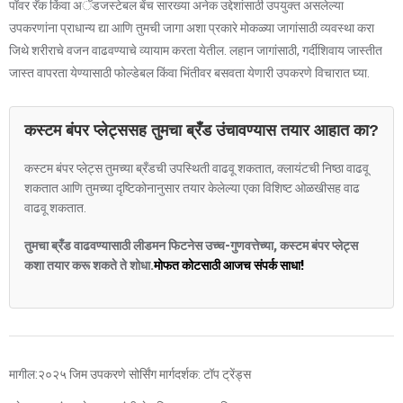
पॉवर रॅक किंवा अॅडजस्टेबल बेंच सारख्या अनेक उद्देशांसाठी उपयुक्त असलेल्या
उपकरणांना प्राधान्य द्या आणि तुमची जागा अशा प्रकारे मोकळ्या जागांसाठी व्यवस्था करा
जिथे शरीराचे वजन वाढवण्याचे व्यायाम करता येतील. लहान जागांसाठी, गर्दीशिवाय जास्तीत
जास्त वापरता येण्यासाठी फोल्डेबल किंवा भिंतीवर बसवता येणारी उपकरणे विचारात घ्या.
कस्टम बंपर प्लेट्ससह तुमचा ब्रँड उंचावण्यास तयार आहात का?
कस्टम बंपर प्लेट्स तुमच्या ब्रँडची उपस्थिती वाढवू शकतात, क्लायंटची निष्ठा वाढवू
शकतात आणि तुमच्या दृष्टिकोनानुसार तयार केलेल्या एका विशिष्ट ओळखीसह वाढ
वाढवू शकतात.
तुमचा ब्रँड वाढवण्यासाठी लीडमन फिटनेस उच्च-गुणवत्तेच्या, कस्टम बंपर प्लेट्स
कशा तयार करू शकते ते शोधा.
मोफत कोटसाठी आजच संपर्क साधा!
मागील:
२०२५ जिम उपकरणे सोर्सिंग मार्गदर्शक: टॉप ट्रेंड्स