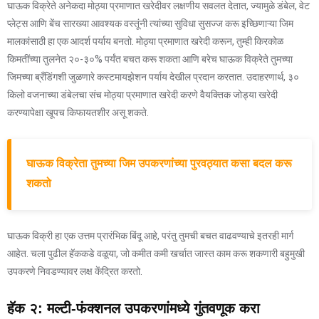
घाऊक विक्रेते अनेकदा मोठ्या प्रमाणात खरेदीवर लक्षणीय सवलत देतात, ज्यामुळे डंबेल, वेट
प्लेट्स आणि बेंच सारख्या आवश्यक वस्तूंनी त्यांच्या सुविधा सुसज्ज करू इच्छिणाऱ्या जिम
मालकांसाठी हा एक आदर्श पर्याय बनतो. मोठ्या प्रमाणात खरेदी करून, तुम्ही किरकोळ
किमतींच्या तुलनेत २०-३०% पर्यंत बचत करू शकता आणि बरेच घाऊक विक्रेते तुमच्या
जिमच्या ब्रँडिंगशी जुळणारे कस्टमायझेशन पर्याय देखील प्रदान करतात. उदाहरणार्थ, ३०
किलो वजनाच्या डंबेलचा संच मोठ्या प्रमाणात खरेदी करणे वैयक्तिक जोड्या खरेदी
करण्यापेक्षा खूपच किफायतशीर असू शकते.
घाऊक विक्रेता तुमच्या जिम उपकरणांच्या पुरवठ्यात कसा बदल करू
शकतो
घाऊक विक्री हा एक उत्तम प्रारंभिक बिंदू आहे, परंतु तुमची बचत वाढवण्याचे इतरही मार्ग
आहेत. चला पुढील हॅककडे वळूया, जो कमीत कमी खर्चात जास्त काम करू शकणारी बहुमुखी
उपकरणे निवडण्यावर लक्ष केंद्रित करतो.
हॅक २: मल्टी-फंक्शनल उपकरणांमध्ये गुंतवणूक करा