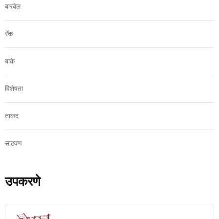
बारबेल
रॅक
बाके
विशेषता
ताकद
साठवण
उपकरणे