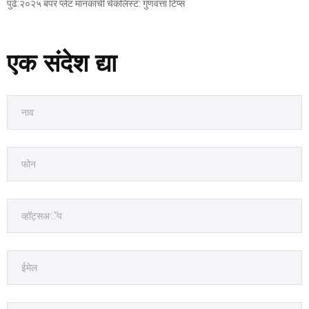
पुढे:
२०२५ बंपर प्लेट मानकांची चेकलिस्ट: गुणवत्ता टिप्स
एक संदेश द्या