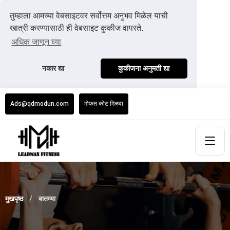
तुम्हाला आमच्या वेबसाइटवर सर्वोत्तम अनुभव मिळेल याची
खात्री करण्यासाठी ही वेबसाइट कुकीज वापरते.
अधिक जाणून घ्या
नकार द्या
कुकीजना अनुमती द्या
Ads@qdmodun.com
मोफत कोट मिळवा
मुखपृष्ठ
बातम्या