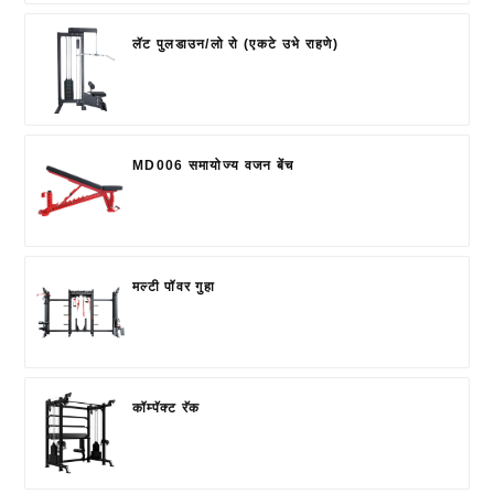
लॅट पुलडाउन/लो रो (एकटे उभे राहणे)
MD006 समायोज्य वजन बेंच
मल्टी पॉवर गुहा
कॉम्पॅक्ट रॅक