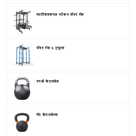
मल्टीफंक्शनल स्टेशन पॉवर रॅक
पॉवर रॅक ६ ट्यूब्स
स्पर्धा केटलबेल
मॅट केटलबेल्स