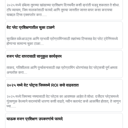
२०२५ मध्ये डंबेल्स तुमच्या खांद्याच्या प्रशिक्षण दिनचर्येत कशी क्रांती घडवू शकतात ते शोधा.
टॉप व्यायाम, जिम मालकांसाठी फायदे आणि तुमचा जास्तीत जास्त वापर कसा करायचा
याबद्दल टिप्स एक्सप्लोर करा......
वेट प्लेट प्रशिक्षणातील चुका टाळणे
सुरक्षित वर्कआउट्स आणि प्रभावी प्रोग्रामिंगसाठी तज्ञांच्या टिप्ससह वेट प्लेट ट्रेनिंगमध्ये
होणाऱ्या सामान्य चुका टाळा....
वजन प्लेट वापरासाठी सानुकूल कार्यक्रम
ताकद, गतिशीलता आणि पुनर्वसनासाठी तज्ञ प्रोग्रामिंग धोरणांसह वेट प्लेट्सची पूर्ण क्षमता
अनलॉक करा....
२०२५ मध्ये वेट प्लेट्स जिममध्ये ROI कसे वाढवतात
२०२५ मध्ये जिमच्या नफ्यासाठी वेट प्लेट्स का आवश्यक आहेत ते शोधा. दर्जेदार प्लेट्समध्ये
गुंतवणूक केल्याने सदस्यांची धारणा कशी वाढते, नवीन क्लायंट कसे आकर्षित होतात, ते जाणून
घ्या......
घाऊक वजन प्रशिक्षण उपकरणांचे फायदे