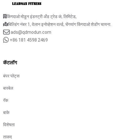
किंगदाओ मोडुन इंडस्ट्री अँड ट्रेड कं, लिमिटेड,
बिल्डिंग नंबर 1, वेलान इनोव्हेशन वर्ल्ड, चेंगयांग किंगदाओ शेडोंग चायना.
ads@qdmodun.com
+86 181 4598 2469
कॅटलॉग
बंपर प्लेट्स
बारबेल
रॅक
बाके
विशेषता
ताकद