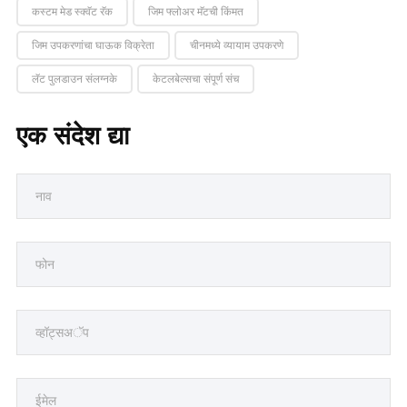
कस्टम मेड स्क्वॅट रॅक
जिम फ्लोअर मॅटची किंमत
जिम उपकरणांचा घाऊक विक्रेता
चीनमध्ये व्यायाम उपकरणे
लॅट पुलडाउन संलग्नके
केटलबेल्सचा संपूर्ण संच
एक संदेश द्या