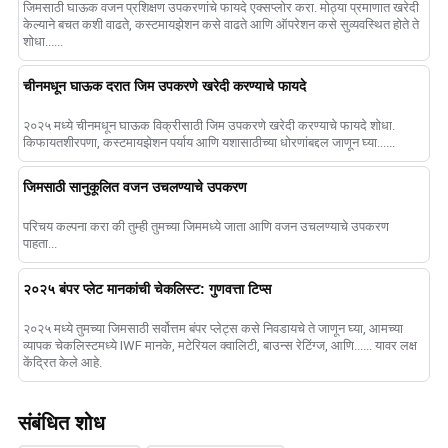
जिमसाठी घाऊक वजन प्रशिक्षण उपकरणांचे फायदे एक्सप्लोर करा. मोठ्या प्रमाणात खरेदी
केल्याने बचत कशी वाढते, कस्टमायझेशन कसे वाढते आणि ऑपरेशन कसे सुव्यवस्थित होते ते
शोधा......
चीनमधून घाऊक दरात जिम उपकरणे खरेदी करण्याचे फायदे
२०२५ मध्ये चीनमधून घाऊक विक्रीसाठी जिम उपकरणे खरेदी करण्याचे फायदे शोधा.
किफायतशीरपणा, कस्टमायझेशन पर्याय आणि यशासाठीच्या धोरणांबद्दल जाणून घ्या......
जिमसाठी सानुकूलित वजन उचलण्याचे उपकरण
परिचय कल्पना करा की तुम्ही तुमच्या जिममध्ये जाता आणि वजन उचलण्याचे उपकरण
पाहता...
२०२५ बंपर प्लेट मानकांची चेकलिस्ट: गुणवत्ता टिप्स
२०२५ मध्ये तुमच्या जिमसाठी सर्वोत्तम बंपर प्लेट्स कसे निवडायचे ते जाणून घ्या, आमच्या
व्यापक चेकलिस्टमध्ये IWF मानके, मटेरियल क्वालिटी, बाउन्स रेटिंग्ज, आणि...... यावर लक्ष
केंद्रित केले आहे.
संबंधित शोध