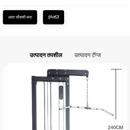
आता चौकशी करा
ईमेल
उत्पादन तपशील
उत्पादन टॅग्ज