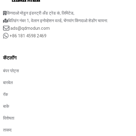
किंगदाओ मोडुन इंडस्ट्री अँड ट्रेड कं, लिमिटेड,
बिल्डिंग नंबर 1, वेलान इनोव्हेशन वर्ल्ड, चेंगयांग किंगदाओ शेडोंग चायना.
ads@qdmodun.com
+86 181 4598 2469
कॅटलॉग
बंपर प्लेट्स
बारबेल
रॅक
बाके
विशेषता
ताकद