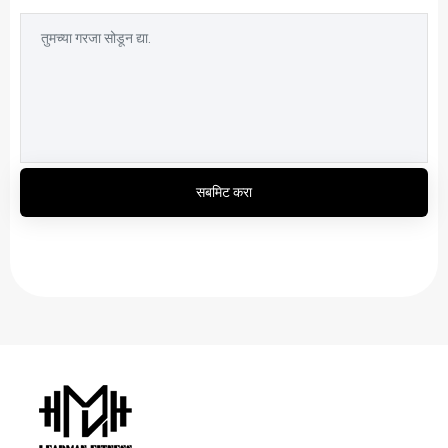
सबमिट करा