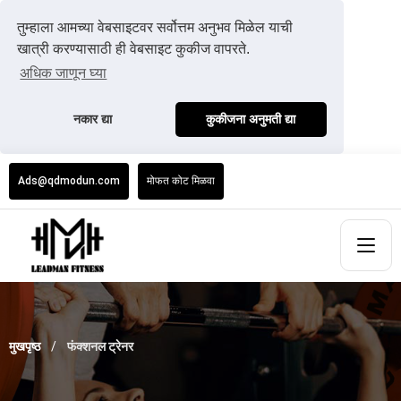
तुम्हाला आमच्या वेबसाइटवर सर्वोत्तम अनुभव मिळेल याची
खात्री करण्यासाठी ही वेबसाइट कुकीज वापरते.
अधिक जाणून घ्या
नकार द्या
कुकीजना अनुमती द्या
Ads@qdmodun.com
मोफत कोट मिळवा
मुखपृष्ठ
फंक्शनल ट्रेनर