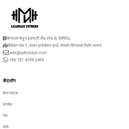
किंगदाओ मोडुन इंडस्ट्री अँड ट्रेड कं, लिमिटेड,
बिल्डिंग नंबर 1, वेलान इनोव्हेशन वर्ल्ड, चेंगयांग किंगदाओ शेडोंग चायना.
ads@qdmodun.com
+86 181 4598 2469
कॅटलॉग
बंपर प्लेट्स
बारबेल
रॅक
बाके