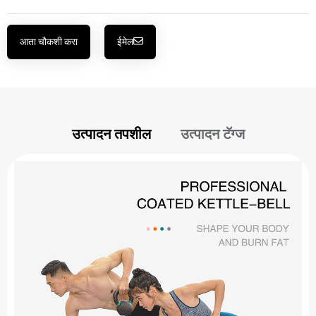
आता चौकशी करा
ईमेल
उत्पादन तपशील
उत्पादन टॅग्ज