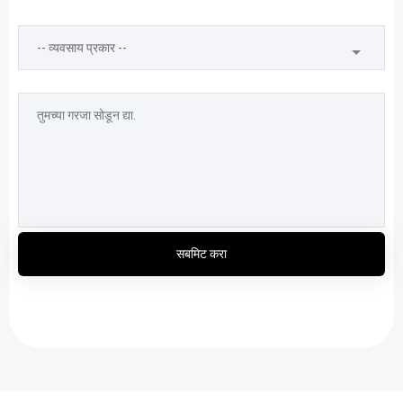
सबमिट करा