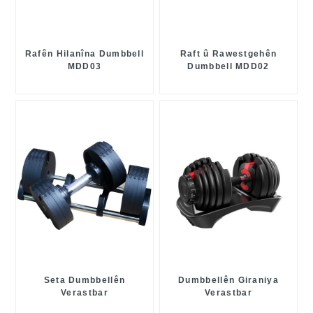
Rafên Hilanîna Dumbbell
Raft û Rawestgehên
MDD03
Dumbbell MDD02
Seta Dumbbellên
Dumbbellên Giraniya
Verastbar
Verastbar