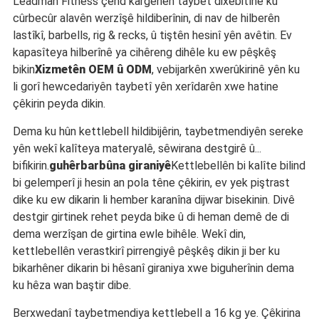
Leadman Fitness çend kargehên taybet dixebitîne ku
cûrbecûr alavên werzîşê hildiberînin, di nav de hilberên
lastîkî, barbells, rig & recks, û tiştên hesinî yên avêtin. Ev
kapasîteya hilberînê ya cihêreng dihêle ku ew pêşkêş
bikin
Xizmetên OEM û ODM
, vebijarkên xwerûkirinê yên ku
li gorî hewcedariyên taybetî yên xerîdarên xwe hatine
çêkirin peyda dikin.
Dema ku hûn kettlebell hildibijêrin, taybetmendiyên sereke
yên wekî kalîteya materyalê, sêwirana destgirê û...
bifikirin.
guhêrbarbûna giraniyê
Kettlebellên bi kalîte bilind
bi gelemperî ji hesin an pola têne çêkirin, ev yek piştrast
dike ku ew dikarin li hember karanîna dijwar bisekinin. Divê
destgir girtinek rehet peyda bike û di heman demê de di
dema werzîşan de girtina ewle bihêle. Wekî din,
kettlebellên verastkirî pirrengiyê pêşkêş dikin ji ber ku
bikarhêner dikarin bi hêsanî giraniya xwe biguherînin dema
ku hêza wan baştir dibe.
Berxwedanî taybetmendiya kettlebell a 16 kg ye. Çêkirina