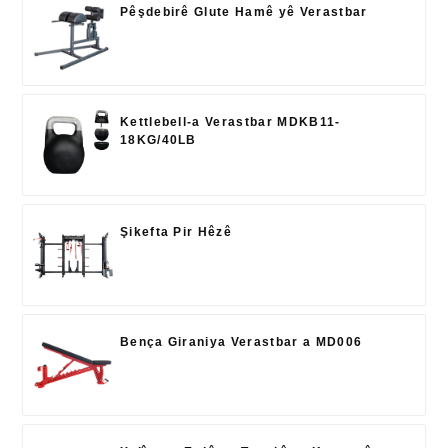
Pêşdebirê Glute Hamê yê Verastbar
Kettlebell-a Verastbar MDKB11-
18KG/40LB
Şikefta Pir Hêzê
Bença Giraniya Verastbar a MD006