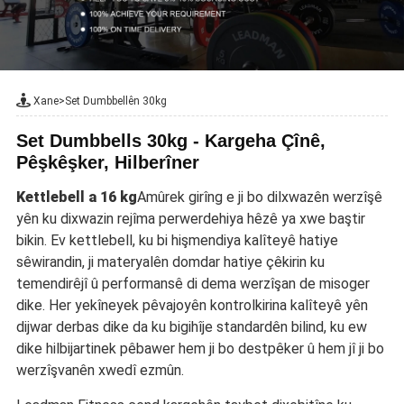
Xane
>
Set Dumbbellên 30kg
Set Dumbbells 30kg - Kargeha Çînê,
Pêşkêşker, Hilberîner
Kettlebell a 16 kg
Amûrek girîng e ji bo dilxwazên werzîşê
yên ku dixwazin rejîma perwerdehiya hêzê ya xwe baştir
bikin. Ev kettlebell, ku bi hişmendiya kalîteyê hatiye
sêwirandin, ji materyalên domdar hatiye çêkirin ku
temendirêjî û performansê di dema werzîşan de misoger
dike. Her yekîneyek pêvajoyên kontrolkirina kalîteyê yên
dijwar derbas dike da ku bigihîje standardên bilind, ku ew
dike hilbijartinek pêbawer hem ji bo destpêker û hem jî ji bo
werzîşvanên xwedî ezmûn.