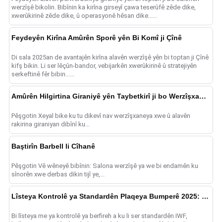
werzîşê bikolin. Bibînin ka kirîna girseyî çawa teserûfê zêde dike,
xwerûkirinê zêde dike, û operasyonê hêsan dike......
Feydeyên Kirîna Amûrên Sporê yên Bi Komî ji Çînê
Di sala 2025an de avantajên kirîna alavên werzîşê yên bi toptan ji Çînê
kifş bikin. Li ser lêçûn-bandor, vebijarkên xwerûkirinê û stratejiyên
serkeftinê fêr bibin......
Amûrên Hilgirtina Giraniyê yên Taybetkirî ji bo Werzîşxaneyan
Pêşgotin Xeyal bike ku tu dikevî nav werzîşxaneya xwe û alavên
rakirina giraniyan dibînî ku...
Baştirîn Barbell li Cîhanê
Pêşgotin Vê wêneyê bibînin: Salona werzîşê ya we bi endamên ku
sînorên xwe derbas dikin tijî ye,...
Lîsteya Kontrolê ya Standardên Plaqeya Bumperê 2025: Serişteyên Kalîteyê
Bi lîsteya me ya kontrolê ya berfireh a ku li ser standardên IWF,