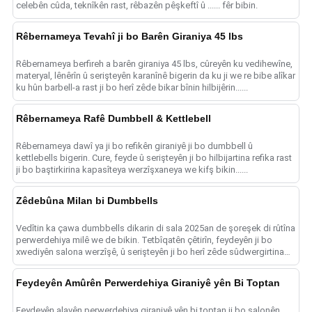
celebên cûda, teknîkên rast, rêbazên pêşkeftî û ...... fêr bibin.
Rêbernameya Tevahî ji bo Barên Giraniya 45 lbs
Rêbernameya berfireh a barên giraniya 45 lbs, cûreyên ku vedihewîne,
materyal, lênêrîn û serişteyên karanînê bigerin da ku ji we re bibe alîkar
ku hûn barbell-a rast ji bo herî zêde bikar bînin hilbijêrin......
Rêbernameya Rafê Dumbbell & Kettlebell
Rêbernameya dawî ya ji bo refikên giraniyê ji bo dumbbell û
kettlebells bigerin. Cure, feyde û serişteyên ji bo hilbijartina refika rast
ji bo baştirkirina kapasîteya werzîşxaneya we kifş bikin......
Zêdebûna Milan bi Dumbbells
Vedîtin ka çawa dumbbells dikarin di sala 2025an de şoreşek di rûtîna
perwerdehiya milê we de bikin. Tetbîqatên çêtirîn, feydeyên ji bo
xwediyên salona werzîşê, û serişteyên ji bo herî zêde sûdwergirtina
we bigerin......
Feydeyên Amûrên Perwerdehiya Giraniyê yên Bi Toptan
Feydeyên alavên perwerdehiya giraniyê yên bi toptan ji bo salonên