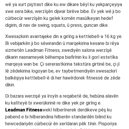
wê ya xurt piştrast dike ku ew dikare bêyî ku yekparçeyiya
xwe xera bike, werzîşên dijwar birêve bibe. Ev yek wê ji bo
cûrbecûr werzîşên ku gelek komên masûlkeyan hedef
digirin, di nav de swing, squats, û press, guncan dike.
Xwesazkirin avantajeke din a girîng a kettlebell-a 16 kg ye.
Bi vebijarkên ji bo sêwirandin û marqekirina kesane bi rêya
xizmetên Leadman Fitness, xwediyên salona werzîşê
dikarin nasnameyek bêhempa biafirînin ku li gorî estetîka
marqeya wan be. Çi sererastkirina tekstûra girtinê be, çi jî
lê zêdekirina logoyan be, ev taybetmendiyên xwesazkirî
balkêşiya kettlebell-ê di her hawîrdorek fitnessê de zêde
dikin.
Di bazara werzişê ya îroyîn a reqabetê de, hebûna alavên
ku kalîteyê bi xwerûkirinê re dike yek pir girîng e.
Leadman Fitness
wekî hilberînerek derdikeve pêş ku
pabend e bi hilberandina hilberên standardên bilind ku
hewcedariyên cûrbecûr ên xerîdaran pêk tînin. Pisporiya