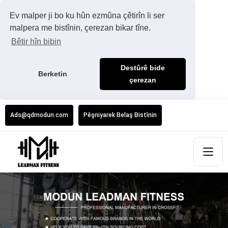
Ev malper ji bo ku hûn ezmûna çêtirîn li ser
malpera me bistînin, çerezan bikar tîne.
Bêtir hîn bibin
Destûrê bide
Berketin
çerezan
Ads@qdmodun.com
Pêşniyarek Belaş Bistînin