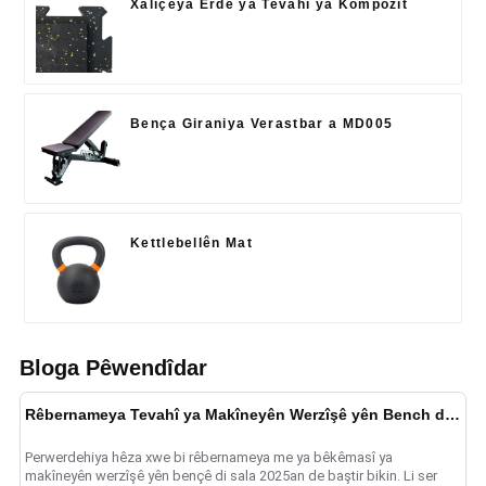
Xalîçeya Erdê ya Tevahî ya Kompozît
Bença Giraniya Verastbar a MD005
Kettlebellên Mat
Bloga Pêwendîdar
Rêbernameya Tevahî ya Makîneyên Werzîşê yên Bench di 2025-an de
Perwerdehiya hêza xwe bi rêbernameya me ya bêkêmasî ya
makîneyên werzîşê yên bençê di sala 2025an de baştir bikin. Li ser