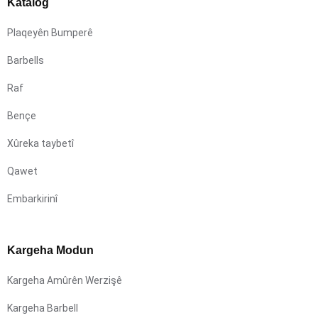
Katalog
Plaqeyên Bumperê
Barbells
Raf
Bençe
Xûreka taybetî
Qawet
Embarkirinî
Kargeha Modun
Kargeha Amûrên Werzişê
Kargeha Barbell