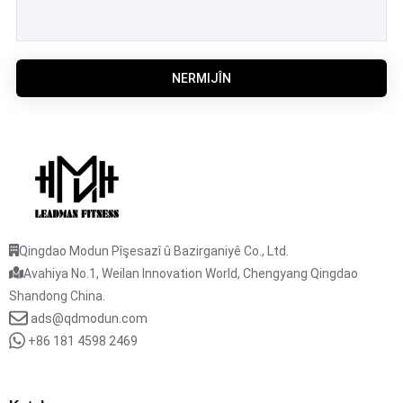
NERMIJÎN
Qingdao Modun Pîşesazî û Bazirganiyê Co., Ltd.
Avahiya No.1, Weilan Innovation World, Chengyang Qingdao
Shandong China.
ads@qdmodun.com
+86 181 4598 2469