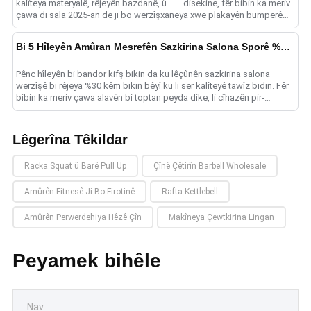
kalîteya materyalê, rêjeyên bazdanê, û ...... disekine, fêr bibin ka meriv
çawa di sala 2025-an de ji bo werzîşxaneya xwe plakayên bumperê
yên çêtirîn hildibijêre.
Bi 5 Hîleyên Amûran Mesrefên Sazkirina Salona Sporê %30 Kêm Bikin
Pênc hîleyên bi bandor kifş bikin da ku lêçûnên sazkirina salona
werzîşê bi rêjeya %30 kêm bikin bêyî ku li ser kalîteyê tawîz bidin. Fêr
bibin ka meriv çawa alavên bi toptan peyda dike, li cîhazên pir-
fonksiyonel veberhênanê dike......
Lêgerîna Têkildar
Racka Squat û Barê Pull Up
Çînê Çêtirîn Barbell Wholesale
Amûrên Fitnesê Ji Bo Firotinê
Rafta Kettlebell
Amûrên Perwerdehiya Hêzê Çîn
Makîneya Çewtkirina Lingan
Peyamek bihêle