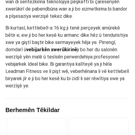
wan di sentezkirina teknolojiya pêşkeftî bi çareseriyên
xwerûkirî de pabendbûna wan a ji bo xizmetkirina bi bandor
a pîşesaziya werzişê tekez dike.
Bi kurtasî, kettlebell-a 16 kg ji tenê perçeyek amûrekê
bêtir e; ew ji bo her kesê ku armanc dike hêz û tenduristiya
xwe ya giştî baştir bike sermayeyek hêja ye. Pirrengî,
domdarî û
vebijarkên xwerûkirinê
ji bo her du salonên
werzîşê yên malê û tesîsên perwerdehiya profesyonel
vebijarkek îdeal bike. Bi garantiya kalîteyê ya ji hêla
Leadman Fitness ve li pişt wê, veberhênana li vê kettlebell
biryarek jîr e ji bo her kesê ku bi cidî li ser rêwîtiya xwe ya
werzîşê ye.
Berhemên Têkildar