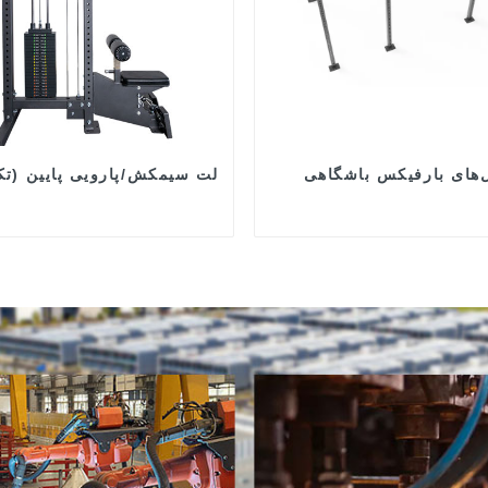
‌های بارفیکس باشگاهی
لت سیمکش/پارویی پایین (تک