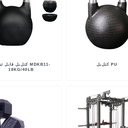
کتل‌بل PU
کتل‌بل قابل تنظیم 11
18KG/40LB