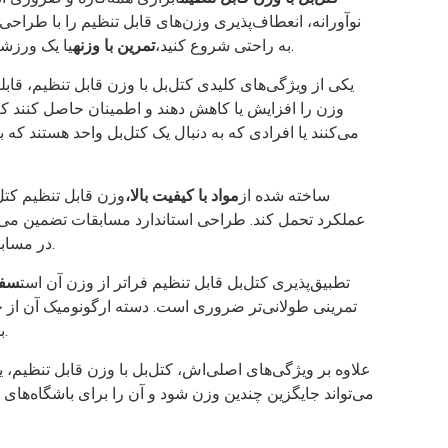
نوآورانه، انعطاف‌پذیری وزن‌های قابل تنظیم را با طراح
یا یک ورزشکار باتجربه که به دنبال فراتر رفتن از محدودیت‌های خود است، این کتل‌بل تعادل مناسبی از عملکرد و تطبیق‌پذیری را ارائه می‌دهد.
به راحتی شروع کنید،
تمرین با وزنه
یکی از ویژگی‌های کلیدی کتل‌بل با وزن قابل تنظیم، قاب
وزن را افزایش یا کاهش دهند و اطمینان حاصل کنند که
می‌کنند یا افرادی که به دنبال یک کتل‌بل واحد هستند که 
ساخته شده از
مواد با کیفیت بالا،
وزن قابل تنظیم کتل‌
عملکرد تحمل کند. طراحی استاندارد مسابقات تضمین می‌کند
در مسابقات دیده می‌شود، تمرین کنید، تکنیک خود را اصلاح کنید و به تجهیزاتی که در محیط‌های واقعی با آنها مواجه خواهید شد، عادت کنید.
تطبیق‌پذیری کتل‌بل قابل تنظیم فراتر از وزن آن است
سفا
تمرینی طولانی‌تر ضروری است. دسته ارگونومیک آن از حر
برای انواع تمرینات، از جمله سوئینگ، اسنچ، کلینز و پرس مناسب است و آن را به ابزاری جامع برای هر برنامه تمرینی تبدیل می‌کند.
علاوه بر ویژگی‌های اصلی‌اش، کتل‌بل با وزن قابل تنظیم، ی
می‌تواند جایگزین چندین وزن شود و آن را برای باشگاه‌های 