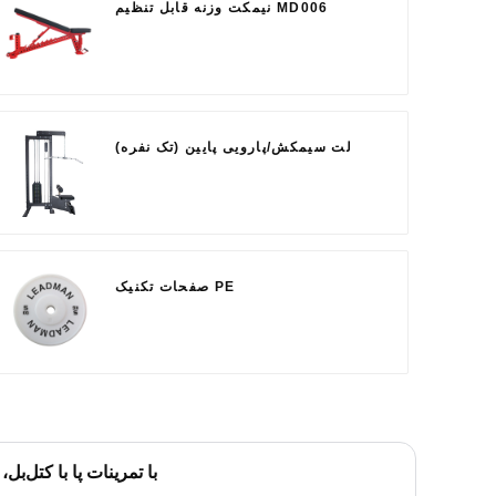
نیمکت وزنه قابل تنظیم MD006
لت سیمکش/پارویی پایین (تک نفره)
صفحات تکنیک PE
با تمرینات پا با کتل‌ب