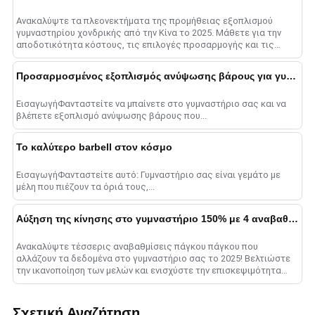
Ανακαλύψτε τα πλεονεκτήματα της προμήθειας εξοπλισμού
γυμναστηρίου χονδρικής από την Κίνα το 2025. Μάθετε για την
αποδοτικότητα κόστους, τις επιλογές προσαρμογής και τις
στρατηγικές για επιτυχία......
Προσαρμοσμένος εξοπλισμός ανύψωσης βάρους για γυμναστήρια
ΕισαγωγήΦανταστείτε να μπαίνετε στο γυμναστήριο σας και να
βλέπετε εξοπλισμό ανύψωσης βάρους που...
Το καλύτερο barbell στον κόσμο
ΕισαγωγήΦανταστείτε αυτό: Γυμναστήριο σας είναι γεμάτο με
μέλη που πιέζουν τα όριά τους,...
Αύξηση της κίνησης στο γυμναστήριο 150% με 4 αναβαθμίσεις πάγκου Τύπου πάγκου
Ανακαλύψτε τέσσερις αναβαθμίσεις πάγκου πάγκου που
αλλάζουν τα δεδομένα στο γυμναστήριο σας το 2025! Βελτιώστε
την ικανοποίηση των μελών και ενισχύστε την επισκεψιμότητα
του γυμναστηρίου επενδύοντας σε έξυπνους πάγκους, high-
qua......
Σχετική Αναζήτηση