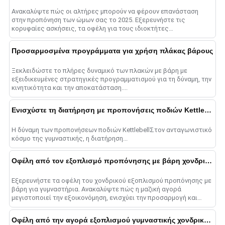
Ανακαλύψτε πώς οι αλτήρες μπορούν να φέρουν επανάσταση
στην προπόνηση των ώμων σας το 2025. Εξερευνήστε τις
κορυφαίες ασκήσεις, τα οφέλη για τους ιδιοκτήτες
γυμναστηρίων και συμβουλές για τη μεγιστοποίηση σας......
Προσαρμοσμένα προγράμματα για χρήση πλάκας βάρους
Ξεκλειδώστε το πλήρες δυναμικό των πλακών με βάρη με
εξειδικευμένες στρατηγικές προγραμματισμού για τη δύναμη, την
κινητικότητα και την αποκατάσταση....
Ενισχύστε τη διατήρηση με προπονήσεις ποδιών Kettlebell
Η δύναμη των προπονήσεων ποδιών KettlebellΣτον ανταγωνιστικό
κόσμο της γυμναστικής, η διατήρηση...
Οφέλη από τον εξοπλισμό προπόνησης με βάρη χονδρικής
Εξερευνήστε τα οφέλη του χονδρικού εξοπλισμού προπόνησης με
βάρη για γυμναστήρια. Ανακαλύψτε πώς η μαζική αγορά
μεγιστοποιεί την εξοικονόμηση, ενισχύει την προσαρμογή και
εξορθολογίζει τη λειτουργία......
Οφέλη από την αγορά εξοπλισμού γυμναστικής χονδρικής από την Κίνα