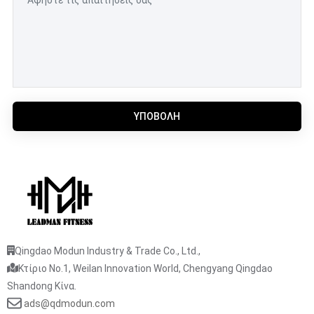
ΥΠΟΒΟΛΉ
Qingdao Modun Industry & Trade Co., Ltd.,
Κτίριο No.1, Weilan Innovation World, Chengyang Qingdao
Shandong Κίνα.
ads@qdmodun.com