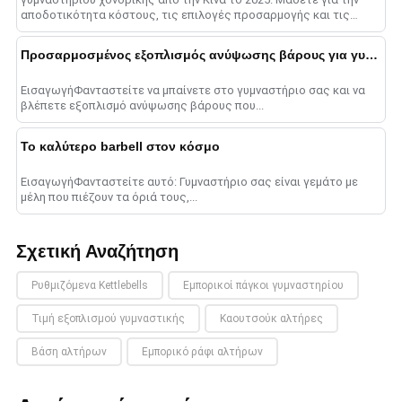
αποδοτικότητα κόστους, τις επιλογές προσαρμογής και τις
στρατηγικές για επιτυχία......
Προσαρμοσμένος εξοπλισμός ανύψωσης βάρους για γυμναστήρια
ΕισαγωγήΦανταστείτε να μπαίνετε στο γυμναστήριο σας και να
βλέπετε εξοπλισμό ανύψωσης βάρους που...
Το καλύτερο barbell στον κόσμο
ΕισαγωγήΦανταστείτε αυτό: Γυμναστήριο σας είναι γεμάτο με
μέλη που πιέζουν τα όριά τους,...
Σχετική Αναζήτηση
Ρυθμιζόμενα Kettlebells
Εμπορικοί πάγκοι γυμναστηρίου
Τιμή εξοπλισμού γυμναστικής
Καουτσούκ αλτήρες
Βάση αλτήρων
Εμπορικό ράφι αλτήρων