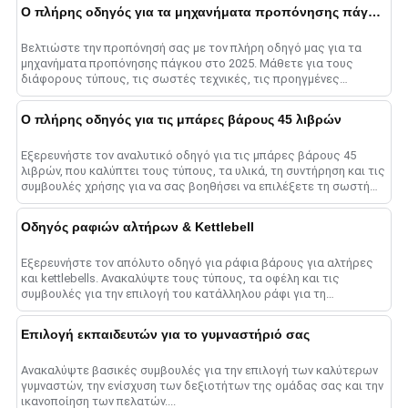
Ο πλήρης οδηγός για τα μηχανήματα προπόνησης πάγκου το 2025
Βελτιώστε την προπόνησή σας με τον πλήρη οδηγό μας για τα
μηχανήματα προπόνησης πάγκου στο 2025. Μάθετε για τους
διάφορους τύπους, τις σωστές τεχνικές, τις προηγμένες
μεθόδους και το ......
Ο πλήρης οδηγός για τις μπάρες βάρους 45 λιβρών
Εξερευνήστε τον αναλυτικό οδηγό για τις μπάρες βάρους 45
λιβρών, που καλύπτει τους τύπους, τα υλικά, τη συντήρηση και τις
συμβουλές χρήσης για να σας βοηθήσει να επιλέξετε τη σωστή
μπάρα για μεγιστοποίηση......
Οδηγός ραφιών αλτήρων & Kettlebell
Εξερευνήστε τον απόλυτο οδηγό για ράφια βάρους για αλτήρες
και kettlebells. Ανακαλύψτε τους τύπους, τα οφέλη και τις
συμβουλές για την επιλογή του κατάλληλου ράφι για τη
βελτιστοποίηση του γυμναστηρίου σας sp......
Επιλογή εκπαιδευτών για το γυμναστήριό σας
Ανακαλύψτε βασικές συμβουλές για την επιλογή των καλύτερων
γυμναστών, την ενίσχυση των δεξιοτήτων της ομάδας σας και την
ικανοποίηση των πελατών....