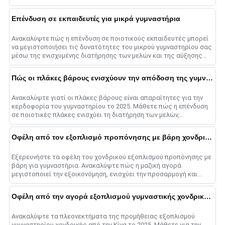
Επένδυση σε εκπαιδευτές για μικρά γυμναστήρια
Ανακαλύψτε πώς η επένδυση σε ποιοτικούς εκπαιδευτές μπορεί
να μεγιστοποιήσει τις δυνατότητες του μικρού γυμναστηρίου σας
μέσω της ενισχυμένης διατήρησης των μελών και της αύξησης
των εσόδων....
Πώς οι πλάκες βάρους ενισχύουν την απόδοση της γυμναστικής στο 2025
Ανακαλύψτε γιατί οι πλάκες βάρους είναι απαραίτητες για την
κερδοφορία του γυμναστηρίου το 2025. Μάθετε πώς η επένδυση
σε ποιοτικές πλάκες ενισχύει τη διατήρηση των μελών,
προσελκύει νέους πελάτες, α......
Οφέλη από τον εξοπλισμό προπόνησης με βάρη χονδρικής
Εξερευνήστε τα οφέλη του χονδρικού εξοπλισμού προπόνησης με
βάρη για γυμναστήρια. Ανακαλύψτε πώς η μαζική αγορά
μεγιστοποιεί την εξοικονόμηση, ενισχύει την προσαρμογή και
εξορθολογίζει τη λειτουργία......
Οφέλη από την αγορά εξοπλισμού γυμναστικής χονδρικής από την Κίνα
Ανακαλύψτε τα πλεονεκτήματα της προμήθειας εξοπλισμού
γυμναστηρίου χονδρικής από την Κίνα το 2025. Μάθετε για την