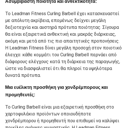
Ασυμβίβαστη ποιότητα και ανθεκτικότητα:
Το Leadman Fitness Curling Barbell έχει κατασκευαστεί
με απόλυτη ακρίβεια, επομένως δείχνει μεγάλη
δεξιοτεχνία και αυστηρά πρότυπα ποιότητας. Σίγουρα
θα είναι εξαιρετικά ανθεκτική και μακράς διάρκειας,
ακόμη και μετά από τις πιο απαιτητικές προπονήσεις.
Η Leadman Fitness δίνει μεγάλη προσοχή στον ποιοτικό
έλεγχο: κάθε κομμάτι του Curling Barbell περνάει από
διάφορους ελέγχους κατά τη διάρκεια της παραγωγής,
ώστε να διασφαλιστεί ότι θα πληροί τα υψηλότερα
δυνατά πρότυπα.
Μια ευέλικτη προσθήκη για χονδρέμπορους και
προμηθευτές:
Το Curling Barbell είναι μια εξαιρετική προσθήκη στο
χαρτοφυλάκιο προϊόντων οποιουδήποτε
χονδρέμπορου ή προμηθευτή που επιθυμεί να καλύψει
ποικίλες ανάγκες γυμναστικής. Η Leadman Fitness