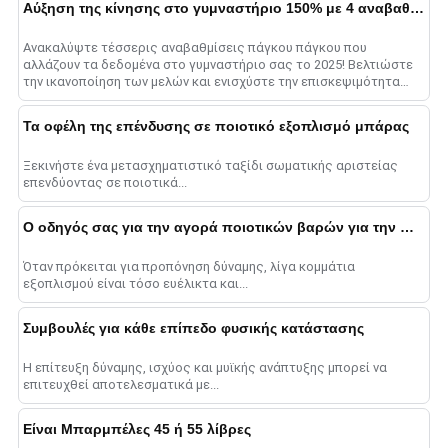
Αύξηση της κίνησης στο γυμναστήριο 150% με 4 αναβαθμίσεις πάγκου Τύπου πάγκου
Ανακαλύψτε τέσσερις αναβαθμίσεις πάγκου πάγκου που
αλλάζουν τα δεδομένα στο γυμναστήριο σας το 2025! Βελτιώστε
την ικανοποίηση των μελών και ενισχύστε την επισκεψιμότητα
του γυμναστηρίου επενδύοντας σε έξυπνους πάγκους, high-
qua......
Τα οφέλη της επένδυσης σε ποιοτικό εξοπλισμό μπάρας
Ξεκινήστε ένα μετασχηματιστικό ταξίδι σωματικής αριστείας
επενδύοντας σε ποιοτικά...
Ο οδηγός σας για την αγορά ποιοτικών βαρών για την προπόνηση δύναμης
Όταν πρόκειται για προπόνηση δύναμης, λίγα κομμάτια
εξοπλισμού είναι τόσο ευέλικτα και...
Συμβουλές για κάθε επίπεδο φυσικής κατάστασης
Η επίτευξη δύναμης, ισχύος και μυϊκής ανάπτυξης μπορεί να
επιτευχθεί αποτελεσματικά με...
Είναι Μπαρμπέλες 45 ή 55 λίβρες