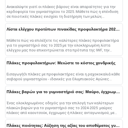
Ανακαλύψτε γιατί οι πλάκες βάρους είναι απαραίτητες για την
κερδοφορία του γυμναστηρίου το 2025. Μάθετε πώς η επένδυση
σε ποιοτικές πλάκες ενισχύει τη διατήρηση των μελών,
προσελκύει νέους πελάτες, α......
Λίστα ελέγχου προτύπων πινακίδας προφυλακτήρα 2025: Συμβουλές ποιότητας
Μάθετε πώς να επιλέξετε τις καλύτερες πλάκες προφυλακτήρα
για το γυμναστήριό σας το 2025 με την ολοκληρωμένη λίστα
ελέγχου μας που επικεντρώνεται στα πρότυπα της IWF, την
ποιότητα του υλικού, τις βαθμολογίες αναπήδησης, ένα......
Πλάκες προφυλακτήρων: Μειώστε το κόστος χονδρικής
ΕισαγωγήΟι πλάκες με προφυλακτήρες είναι η ραχοκοκαλιά κάθε
σοβαρού γυμναστηρίου - ιδανικές για Ολυμπιακούς Αγώνες...
Πλάκες βαρών για το γυμναστήριό σας: Μαύρο, έγχρωμο, ή Ανταγωνισμός
Ένας ολοκληρωμένος οδηγός για την επιλογή των καλύτερων
πλακών βαρών για το γυμναστήριό σας το 2024-2025: μαύρες
πλάκες από καουτσούκ, έγχρωμες ή πλάκες ανταγωνισμού, με
πληροφορίες σχετικά με την ανθεκτικότητα, c......
Πλάκες ποιότητας: Αύξηση της αξίας του αποθέματος γυμναστηρίου σας