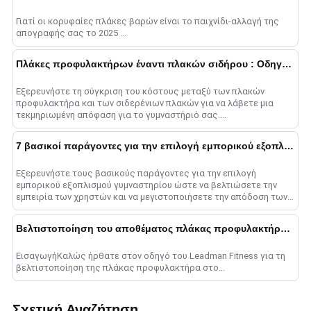
Γιατί οι κορυφαίες πλάκες βαρών είναι το παιχνίδι-αλλαγή της
απογραφής σας το 2025 ...
Πλάκες προφυλακτήρων έναντι πλακών σιδήρου : Οδηγός ανάλυσης κόστους
Εξερευνήστε τη σύγκριση του κόστους μεταξύ των πλακών
προφυλακτήρα και των σιδερένιων πλακών για να λάβετε μια
τεκμηριωμένη απόφαση για το γυμναστήριό σας....
7 βασικοί παράγοντες για την επιλογή εμπορικού εξοπλισμού γυμναστηρίου
Εξερευνήστε τους βασικούς παράγοντες για την επιλογή
εμπορικού εξοπλισμού γυμναστηρίου ώστε να βελτιώσετε την
εμπειρία των χρηστών και να μεγιστοποιήσετε την απόδοση των
επενδύσεων....
Βελτιστοποίηση του αποθέματος πλάκας προφυλακτήρα για εγκαταστάσεις γυμναστικής
ΕισαγωγήΚαλώς ήρθατε στον οδηγό του Leadman Fitness για τη
βελτιστοποίηση της πλάκας προφυλακτήρα στο...
Σχετική Αναζήτηση