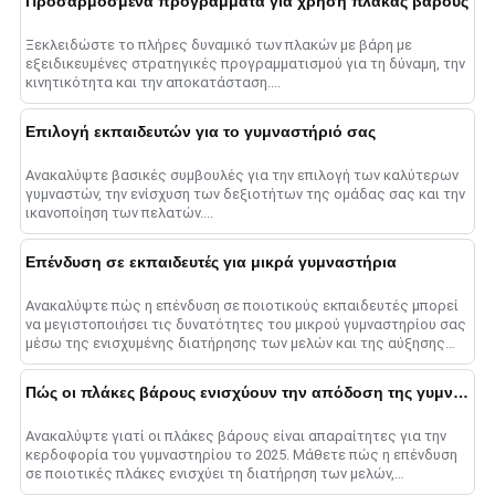
Προσαρμοσμένα προγράμματα για χρήση πλάκας βάρους
Ξεκλειδώστε το πλήρες δυναμικό των πλακών με βάρη με
εξειδικευμένες στρατηγικές προγραμματισμού για τη δύναμη, την
κινητικότητα και την αποκατάσταση....
Επιλογή εκπαιδευτών για το γυμναστήριό σας
Ανακαλύψτε βασικές συμβουλές για την επιλογή των καλύτερων
γυμναστών, την ενίσχυση των δεξιοτήτων της ομάδας σας και την
ικανοποίηση των πελατών....
Επένδυση σε εκπαιδευτές για μικρά γυμναστήρια
Ανακαλύψτε πώς η επένδυση σε ποιοτικούς εκπαιδευτές μπορεί
να μεγιστοποιήσει τις δυνατότητες του μικρού γυμναστηρίου σας
μέσω της ενισχυμένης διατήρησης των μελών και της αύξησης
των εσόδων....
Πώς οι πλάκες βάρους ενισχύουν την απόδοση της γυμναστικής στο 2025
Ανακαλύψτε γιατί οι πλάκες βάρους είναι απαραίτητες για την
κερδοφορία του γυμναστηρίου το 2025. Μάθετε πώς η επένδυση
σε ποιοτικές πλάκες ενισχύει τη διατήρηση των μελών,
προσελκύει νέους πελάτες, α......