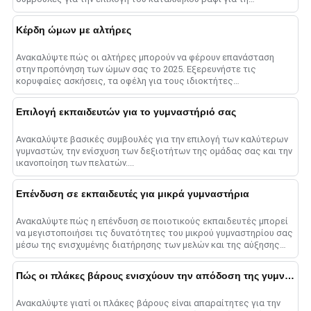
βελτιστοποίηση του γυμναστηρίου σας sp......
Κέρδη ώμων με αλτήρες
Ανακαλύψτε πώς οι αλτήρες μπορούν να φέρουν επανάσταση
στην προπόνηση των ώμων σας το 2025. Εξερευνήστε τις
κορυφαίες ασκήσεις, τα οφέλη για τους ιδιοκτήτες
γυμναστηρίων και συμβουλές για τη μεγιστοποίηση σας......
Επιλογή εκπαιδευτών για το γυμναστήριό σας
Ανακαλύψτε βασικές συμβουλές για την επιλογή των καλύτερων
γυμναστών, την ενίσχυση των δεξιοτήτων της ομάδας σας και την
ικανοποίηση των πελατών....
Επένδυση σε εκπαιδευτές για μικρά γυμναστήρια
Ανακαλύψτε πώς η επένδυση σε ποιοτικούς εκπαιδευτές μπορεί
να μεγιστοποιήσει τις δυνατότητες του μικρού γυμναστηρίου σας
μέσω της ενισχυμένης διατήρησης των μελών και της αύξησης
των εσόδων....
Πώς οι πλάκες βάρους ενισχύουν την απόδοση της γυμναστικής στο 2025
Ανακαλύψτε γιατί οι πλάκες βάρους είναι απαραίτητες για την