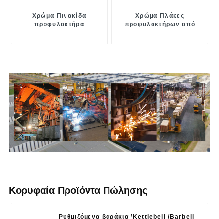
Χρώμα Πινακίδα
Χρώμα Πλάκες
προφυλακτήρα
προφυλακτήρων από
ανταγωνισμού
καουτσούκ
Κορυφαία Προϊόντα Πώλησης
Ρυθμιζόμενα βαράκια /Kettlebell /Barbell