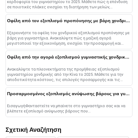
κερδοφορία του γυμναστηρίου το 2025. Μάθετε πώς η επένδυση
σε ποιοτικές πλάκες ενισχύει τη διατήρηση των μελών,
προσελκύει νέους πελάτες, α......
Οφέλη από τον εξοπλισμό προπόνησης με βάρη χονδρικής
Εξερευνήστε τα οφέλη του χονδρικού εξοπλισμού προπόνησης με
βάρη για γυμναστήρια. Ανακαλύψτε πώς η μαζική αγορά
μεγιστοποιεί την εξοικονόμηση, ενισχύει την προσαρμογή και
εξορθολογίζει τη λειτουργία......
Οφέλη από την αγορά εξοπλισμού γυμναστικής χονδρικής από την Κίνα
Ανακαλύψτε τα πλεονεκτήματα της προμήθειας εξοπλισμού
γυμναστηρίου χονδρικής από την Κίνα το 2025. Μάθετε για την
αποδοτικότητα κόστους, τις επιλογές προσαρμογής και τις
στρατηγικές για επιτυχία......
Προσαρμοσμένος εξοπλισμός ανύψωσης βάρους για γυμναστήρια
ΕισαγωγήΦανταστείτε να μπαίνετε στο γυμναστήριο σας και να
βλέπετε εξοπλισμό ανύψωσης βάρους που...
Σχετική Αναζήτηση