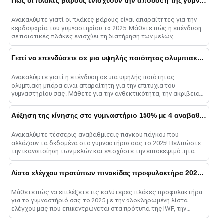
Πώς οι πλάκες βάρους ενισχύουν την απόδοση της γυμναστικής στο 2025
Ανακαλύψτε γιατί οι πλάκες βάρους είναι απαραίτητες για την
κερδοφορία του γυμναστηρίου το 2025. Μάθετε πώς η επένδυση
σε ποιοτικές πλάκες ενισχύει τη διατήρηση των μελών,
προσελκύει νέους πελάτες, α......
Γιατί να επενδύσετε σε μια υψηλής ποιότητας ολυμπιακή μπάρα;
Ανακαλύψτε γιατί η επένδυση σε μια υψηλής ποιότητας
ολυμπιακή μπάρα είναι απαραίτητη για την επιτυχία του
γυμναστηρίου σας. Μάθετε για την ανθεκτικότητα, την ακρίβεια
και τη στρατηγική της επιχείρησης ......
Αύξηση της κίνησης στο γυμναστήριο 150% με 4 αναβαθμίσεις πάγκου Τύπου πάγκου
Ανακαλύψτε τέσσερις αναβαθμίσεις πάγκου πάγκου που
αλλάζουν τα δεδομένα στο γυμναστήριο σας το 2025! Βελτιώστε
την ικανοποίηση των μελών και ενισχύστε την επισκεψιμότητα
του γυμναστηρίου επενδύοντας σε έξυπνους πάγκους, high-
qua......
Λίστα ελέγχου προτύπων πινακίδας προφυλακτήρα 2025: Συμβουλές ποιότητας
Μάθετε πώς να επιλέξετε τις καλύτερες πλάκες προφυλακτήρα
για το γυμναστήριό σας το 2025 με την ολοκληρωμένη λίστα
ελέγχου μας που επικεντρώνεται στα πρότυπα της IWF, την
ποιότητα του υλικού, τις βαθμολογίες αναπήδησης, ένα......