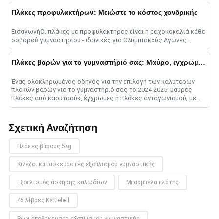
Πλάκες προφυλακτήρων: Μειώστε το κόστος χονδρικής
ΕισαγωγήΟι πλάκες με προφυλακτήρες είναι η ραχοκοκαλιά κάθε
σοβαρού γυμναστηρίου - ιδανικές για Ολυμπιακούς Αγώνες...
Πλάκες βαρών για το γυμναστήριό σας: Μαύρο, έγχρωμο, ή Ανταγωνισμός
Ένας ολοκληρωμένος οδηγός για την επιλογή των καλύτερων
πλακών βαρών για το γυμναστήριό σας το 2024-2025: μαύρες
πλάκες από καουτσούκ, έγχρωμες ή πλάκες ανταγωνισμού, με
πληροφορίες σχετικά με την ανθεκτικότητα, c......
Σχετική Αναζήτηση
Πλάκες βάρους 5kg
Κινέζοι κατασκευαστές εξοπλισμού γυμναστικής
Εξοπλισμός άσκησης καλωδίων
Μπαρμπέλα πλάτης
45 λίβρες Kettlebell
Ράφι αποθήκευσης εξοπλισμού γυμναστικής