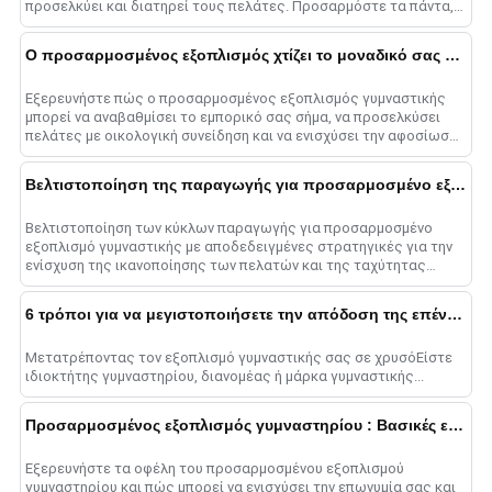
προσελκύει και διατηρεί τους πελάτες. Προσαρμόστε τα πάντα,
από μηχανήματα Smith μέχρι αλτήρες σε......
Ο προσαρμοσμένος εξοπλισμός χτίζει το μοναδικό σας εμπορικό σήμα
Εξερευνήστε πώς ο προσαρμοσμένος εξοπλισμός γυμναστικής
μπορεί να αναβαθμίσει το εμπορικό σας σήμα, να προσελκύσει
πελάτες με οικολογική συνείδηση και να ενισχύσει την αφοσίωση
των πελατών στο 2025....
Βελτιστοποίηση της παραγωγής για προσαρμοσμένο εξοπλισμό γυμναστικής
Βελτιστοποίηση των κύκλων παραγωγής για προσαρμοσμένο
εξοπλισμό γυμναστικής με αποδεδειγμένες στρατηγικές για την
ενίσχυση της ικανοποίησης των πελατών και της ταχύτητας
παράδοσης....
6 τρόποι για να μεγιστοποιήσετε την απόδοση της επένδυσης σε εξοπλισμό γυμναστικής
Μετατρέποντας τον εξοπλισμό γυμναστικής σας σε χρυσόΕίστε
ιδιοκτήτης γυμναστηρίου, διανομέας ή μάρκα γυμναστικής...
Προσαρμοσμένος εξοπλισμός γυμναστηρίου : Βασικές ερωτήσεις που απαντήθηκαν
Εξερευνήστε τα οφέλη του προσαρμοσμένου εξοπλισμού
γυμναστηρίου και πώς μπορεί να ενισχύσει την επωνυμία σας και