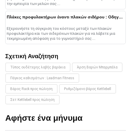
την εμπειρία των μελών σας....
Πλάκες προφυλακτήρων έναντι πλακών σιδήρου : Οδηγός ανάλυσης κόστους
Εξερευνήστε τη σύγκριση του κόστους μεταξύ των πλακών
προφυλακτήρα και των σιδερένιων πλακών για να λάβετε μια
τεκμηριωμένη απόφαση για το γυμναστήριό σας....
Σχετική Αναζήτηση
Τύπος ουδέτερης λαβής βαράκια
Άρση Βαρών Μπαρμπέλα
Πάγκος καθισμάτων : Leadman Fitness
Βάρος Rack προς πώληση
Ρυθμιζόμενο βάρος Kettlebell
Σετ Kettlebell προς πώληση
Αφήστε ένα μήνυμα