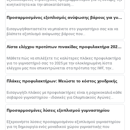
κινητικότητα και την αποκατάσταση....
Προσαρμοσμένος εξοπλισμός ανύψωσης βάρους για γυμναστήρια
ΕισαγωγήΦανταστείτε να μπαίνετε στο γυμναστήριο σας και να
βλέπετε εξοπλισμό ανύψωσης βάρους που...
Λίστα ελέγχου προτύπων πινακίδας προφυλακτήρα 2025: Συμβουλές ποιότητας
Μάθετε πώς να επιλέξετε τις καλύτερες πλάκες προφυλακτήρα
για το γυμναστήριό σας το 2025 με την ολοκληρωμένη λίστα
ελέγχου μας που επικεντρώνεται στα πρότυπα της IWF, την
ποιότητα του υλικού, τις βαθμολογίες αναπήδησης, ένα......
Πλάκες προφυλακτήρων: Μειώστε το κόστος χονδρικής
ΕισαγωγήΟι πλάκες με προφυλακτήρες είναι η ραχοκοκαλιά κάθε
σοβαρού γυμναστηρίου - ιδανικές για Ολυμπιακούς Αγώνες...
Προσαρμοσμένες λύσεις εξοπλισμού γυμναστηρίου
Εξερευνήστε λύσεις προσαρμοσμένου εξοπλισμού γυμναστηρίου
για τη δημιουργία ενός μοναδικού χώρου γυμναστικής που