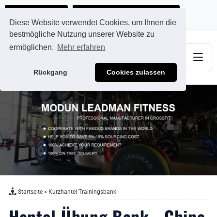
Ads@qdmodun.com
Jetzt individuelles Angebot anfordern
Diese Website verwendet Cookies, um Ihnen die
bestmögliche Nutzung unserer Website zu
ermöglichen.
Mehr erfahren
Rückgang
Cookies zulassen
Startseite
>
Kurzhantel-Trainingsbank
Hantel Übung Bank - China