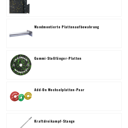
Wandmontierte Plattenaufbewahrung
Gummi-Stoßfänger-Platten
Add-On Wechselplatten-Paar
Kraftdreikampf-Stange