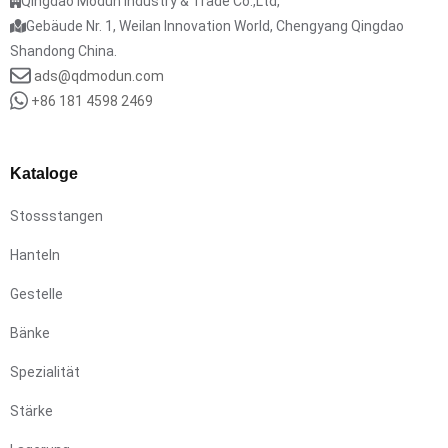
Qingdao Modun Industry & Trade Co.,Ltd,
Gebäude Nr. 1, Weilan Innovation World, Chengyang Qingdao
Shandong China.
ads@qdmodun.com
+86 181 4598 2469
Kataloge
Stossstangen
Hanteln
Gestelle
Bänke
Spezialität
Stärke