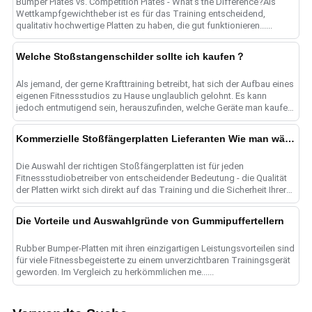
Bumper Plates vs. Competition Plates - What's the Difference?Als
Wettkampfgewichtheber ist es für das Training entscheidend,
qualitativ hochwertige Platten zu haben, die gut funktionieren......
Welche Stoßstangenschilder sollte ich kaufen？
Als jemand, der gerne Krafttraining betreibt, hat sich der Aufbau eines
eigenen Fitnessstudios zu Hause unglaublich gelohnt. Es kann
jedoch entmutigend sein, herauszufinden, welche Geräte man kaufen
soll, ......
Kommerzielle Stoßfängerplatten Lieferanten Wie man wählt？
Die Auswahl der richtigen Stoßfängerplatten ist für jeden
Fitnessstudiobetreiber von entscheidender Bedeutung - die Qualität
der Platten wirkt sich direkt auf das Training und die Sicherheit Ihrer
Mitglieder aus. Mit so vielen vend......
Die Vorteile und Auswahlgründe von Gummipuffertellern
Rubber Bumper-Platten mit ihren einzigartigen Leistungsvorteilen sind
für viele Fitnessbegeisterte zu einem unverzichtbaren Trainingsgerät
geworden. Im Vergleich zu herkömmlichen me......