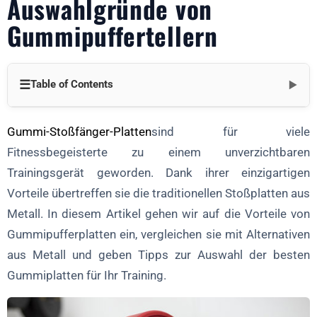
Auswahlgründe von
Gummipuffertellern
☰
Table of Contents
▼
Die einzigartigen Merkmale von Gummistoßfängern
Gummi-Stoßfänger-Platten
sind für viele
1. Hervorragende Anti-Rutsch-Leistung
Fitnessbegeisterte zu einem unverzichtbaren
Trainingsgerät geworden. Dank ihrer einzigartigen
2. Verbesserte Dämpfung und Gelenkschutz
Vorteile übertreffen sie die traditionellen Stoßplatten aus
3. Komfortabler Griff für längeres Training
Metall. In diesem Artikel gehen wir auf die Vorteile von
4. Langfristige Haltbarkeit
Gummipufferplatten ein, vergleichen sie mit Alternativen
5. Kostengünstig und erschwinglich
aus Metall und geben Tipps zur Auswahl der besten
6. Vielfalt an Farben und individuellen Optionen
Gummiplatten für Ihr Training.
Kauftipps für die besten Gummistoßstangen