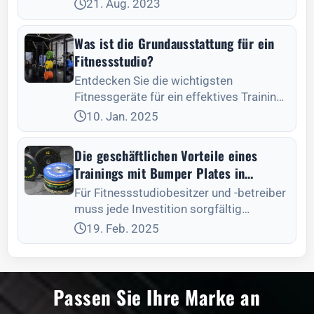
Stoßdämpferplatten entscheidend. Die
21. Aug. 2023
Qualität der
Was ist die Grundausstattung für ein
Fitnessstudio?
Entdecken Sie die wichtigsten
Fitnessgeräte für ein effektives Training,
von Kardiogeräten bis hin zu
10. Jan. 2025
Kraftgeräten, und schaffen Sie sich Ihr
ideales Fitnessstudio zu Hause oder im
Die geschäftlichen Vorteile eines
Büro!
Trainings mit Bumper Plates in
Fitnessstudios
Für Fitnessstudiobesitzer und -betreiber
muss jede Investition sorgfältig
abgewogen werden. Die
19. Feb. 2025
Passen Sie Ihre Marke an