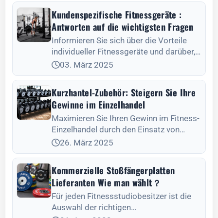
Kundenspezifische Fitnessgeräte :
Antworten auf die wichtigsten Fragen
Informieren Sie sich über die Vorteile
individueller Fitnessgeräte und darüber,
wie sie Ihre Marke und das Erlebnis Ihrer
03. März 2025
Mitglieder verbessern können.
Kurzhantel-Zubehör: Steigern Sie Ihre
Gewinne im Einzelhandel
Maximieren Sie Ihren Gewinn im Fitness-
Einzelhandel durch den Einsatz von
Hantelzubehör. Erfahren Sie, wie Sie Ihre
26. März 2025
Gewinnspannen und die Kundenbindung
mit wichtigen Zusatzprodukten erhöhen
Kommerzielle Stoßfängerplatten
können.
Lieferanten Wie man wählt？
Für jeden Fitnessstudiobesitzer ist die
Auswahl der richtigen