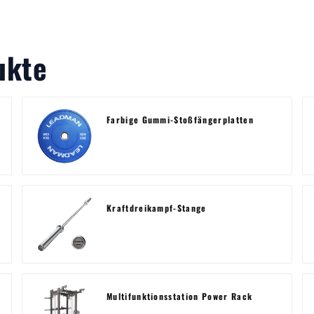
ukte
Farbige Gummi-Stoßfängerplatten
Kraftdreikampf-Stange
Multifunktionsstation Power Rack