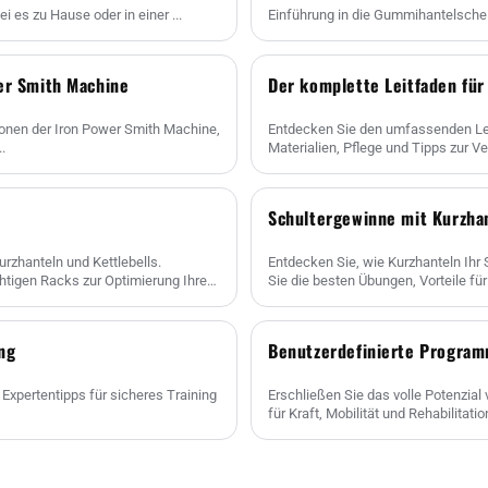
i es zu Hause oder in einer ...
Einführung in die Gummihantelscheib
wer Smith Machine
Der komplette Leitfaden für
tionen der Iron Power Smith Machine,
Entdecken Sie den umfassenden Leit
.
Materialien, Pflege und Tipps zur V
Hantelstange zur Maximierung......
Schultergewinne mit Kurzha
urzhanteln und Kettlebells.
Entdecken Sie, wie Kurzhanteln Ihr 
chtigen Racks zur Optimierung Ihres
Sie die besten Übungen, Vorteile für
ng
Benutzerdefinierte Program
Expertentipps für sicheres Training
Erschließen Sie das volle Potenzia
für Kraft, Mobilität und Rehabilitation