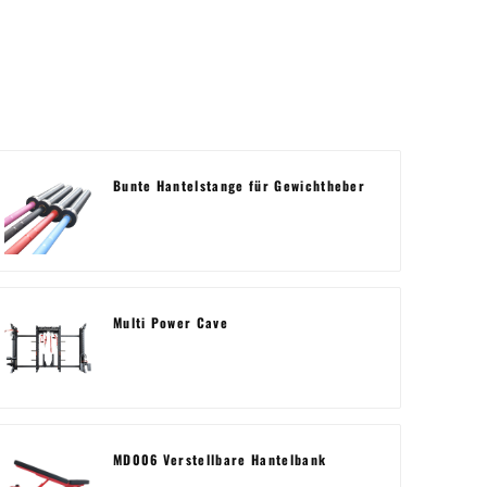
Bunte Hantelstange für Gewichtheber
Multi Power Cave
MD006 Verstellbare Hantelbank