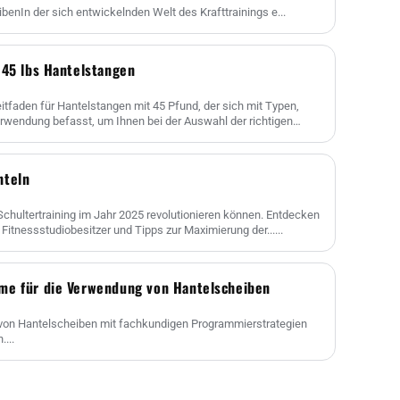
enIn der sich entwickelnden Welt des Krafttrainings e...
 45 lbs Hantelstangen
faden für Hantelstangen mit 45 Pfund, der sich mit Typen,
erwendung befasst, um Ihnen bei der Auswahl der richtigen
nteln
Schultertraining im Jahr 2025 revolutionieren können. Entdecken
 Fitnessstudiobesitzer und Tipps zur Maximierung der......
me für die Verwendung von Hantelscheiben
l von Hantelscheiben mit fachkundigen Programmierstrategien
....