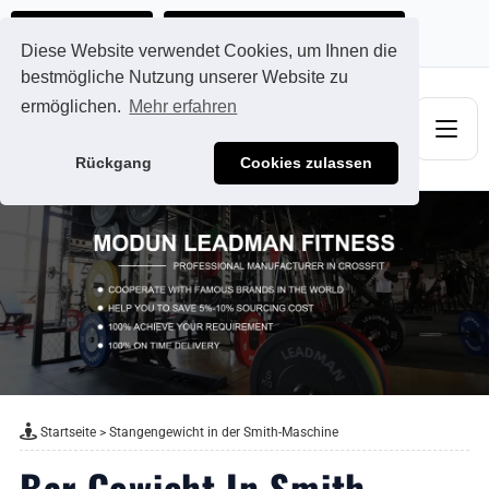
Ads@qdmodun.com
Jetzt individuelles Angebot anfordern
Diese Website verwendet Cookies, um Ihnen die
bestmögliche Nutzung unserer Website zu
ermöglichen.
Mehr erfahren
Rückgang
Cookies zulassen
Startseite
>
Stangengewicht in der Smith-Maschine
Bar Gewicht In Smith