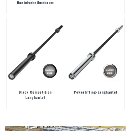
Hantelscheibenbaum
Black Competition
Powerlifting-Langhantel
Langhantel