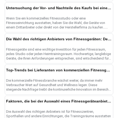
Großhandelsgeräten s......
Untersuchung der Vor- und Nachteile des Kaufs bei einem Fitnessgeräteanbieter im Vergleich zu einer Fitnessgerätefabrik
Wenn Sie ein kommerzielles Fitnessstudio oder eine
Fitnesseinrichtung ausstatten, haben Sie die Wahl, die Geräte von
einem Drittanbieter oder direkt von der Herstellerfirma zu kaufen......
Die Wahl des richtigen Anbieters von Fitnessgeräten: Der ultimative Leitfaden
Fitnessgeräte sind eine wichtige Investition für jeden Fitnessraum,
jedes Studio oder jeden Heimtrainingsraum. Hochwertige, langlebige
Geräte, die Ihren Anforderungen entsprechen, sind entscheidend für
......
Top-Trends bei Lieferanten von kommerziellen Fitnessgeräten
Die kommerzielle Fitnessbranche wächst weiter, da immer mehr
Verbraucher Wert auf Gesundheit und Wellness legen. Diese
steigende Nachfrage treibt die kontinuierliche Innovation im Bereich
Fitness e......
Faktoren, die bei der Auswahl eines Fitnessgeräteanbieters zu berücksichtigen sind
Die Auswahl des richtigen Anbieters ist für Fitnesszentren,
Sporthallen und andere Einrichtungen, die Trainingsräume ausstatten