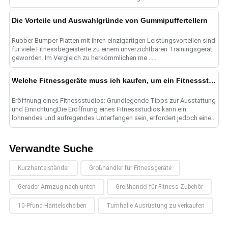
Mitglieder aus. Mit so vielen vend......
Die Vorteile und Auswahlgründe von Gummipuffertellern
Rubber Bumper-Platten mit ihren einzigartigen Leistungsvorteilen sind
für viele Fitnessbegeisterte zu einem unverzichtbaren Trainingsgerät
geworden. Im Vergleich zu herkömmlichen me......
Welche Fitnessgeräte muss ich kaufen, um ein Fitnessstudio zu eröffnen? Wie kann das Layout des Fitnessstudios attraktiver gestaltet werden?
Eröffnung eines Fitnessstudios: Grundlegende Tipps zur Ausstattung
und EinrichtungDie Eröffnung eines Fitnessstudios kann ein
lohnendes und aufregendes Unterfangen sein, erfordert jedoch eine
sorgfältige Planung und bedachtes......
Verwandte Suche
Kurzhantelständer
Großhändler für Fitnessgeräte
Gerader Armzug nach unten
Großhandel für Fitness-Zubehör
10-Pfund-Hantelscheiben
Turnhalle Ausrüstung zu verkaufen