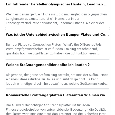
Ein führender Hersteller olympischer Hanteln, Leadman Fitness wählen
Wenn es darum geht, ein Fitnessstudio mit langlebigen olympischen
Langhanteln auszustatten, ist ein Name, der in der
Fitnessgeräteindustrie hervorsticht, Leadman Fitness. Als einer der
führenden Oly......
Was ist der Unterschied zwischen Bumper Plates und Competition Plates?
Bumper Plates vs. Competition Plates - What's the Difference?Als
Wettkampfgewichtheber ist es für das Training entscheidend,
qualitativ hochwertige Platten zu haben, die gut funktionieren......
Welche Stoßstangenschilder sollte ich kaufen？
Als jemand, der gerne Krafttraining betreibt, hat sich der Aufbau eines
eigenen Fitnessstudios zu Hause unglaublich gelohnt. Es kann
jedoch entmutigend sein, herauszufinden, welche Geräte man kaufen
soll, ......
Kommerzielle Stoßfängerplatten Lieferanten Wie man wählt？
Die Auswahl der richtigen Stoßfängerplatten ist für jeden
Fitnessstudiobetreiber von entscheidender Bedeutung - die Qualität
der Platten wirkt sich direkt auf das Training und die Sicherheit Ihrer