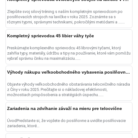
Zlepšite svoj silový tréning s naším kompletným sprievodcom po
posilňovacích strojoch na lavičke v roku 2025. Zoznámte sa s
rôznymi typmi, správnymi technikami, pokročilými metódami a .......
Kompletný sprievodca 45 libier váhy tyče
Preskúmajte komplexného sprievodcu 45 librovými tyčami, ktorý
zahŕňa typy, materiály, údržbu a tipy na používanie, ktoré vám pomôžu
vybrať správnu činku na maximalizáciu......
Výhody nákupu veľkoobchodného vybavenia posilňovne z Číny
Objavte výhody veľkoobchodného obstarávania telocvičného náradia
z Číny v roku 2025. Prečítajte si o nákladovej efektívnosti,
možnostiach prispôsobenia a stratégiách úspechu......
Zariadenia na zdvíhanie závaží na mieru pre telocvične
ÚvodPredstavte si, že vojdete do posilňovne a uvidíte posilňovacie
zariadenia, ktoré...