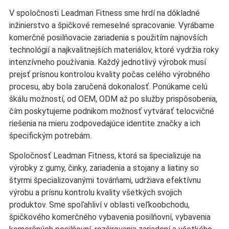
V spoločnosti Leadman Fitness sme hrdí na dôkladné
inžinierstvo a špičkové remeselné spracovanie. Vyrábame
komerčné posilňovacie zariadenia s použitím najnovších
technológií a najkvalitnejších materiálov, ktoré vydržia roky
intenzívneho používania. Každý jednotlivý výrobok musí
prejsť prísnou kontrolou kvality počas celého výrobného
procesu, aby bola zaručená dokonalosť. Ponúkame celú
škálu možností, od OEM, ODM až po služby prispôsobenia,
čím poskytujeme podnikom možnosť vytvárať telocvičné
riešenia na mieru zodpovedajúce identite značky a ich
špecifickým potrebám.
Spoločnosť Leadman Fitness, ktorá sa špecializuje na
výrobky z gumy, činky, zariadenia a stojany a liatiny so
štyrmi špecializovanými továrňami, udržiava efektívnu
výrobu a prísnu kontrolu kvality všetkých svojich
produktov. Sme spoľahliví v oblasti veľkoobchodu,
špičkového komerčného vybavenia posilňovní, vybavenia