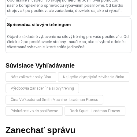
Odomknite si úspech vo svojej komerčnej posilňovni pomocou
nášho komplexného sprievodcu vybavením posilňovne. Od kardio
strojov až po posilňovacie zariadenia, dozviete sa, ako si vybrať
odolné......
Sprievodca silovým tréningom
Objavte základné vybavenie na silový tréning pre vašu posilňovňu. Od
činiek až po posilňovacie stojany - naučte sa, ako si vybrať odolné a
všestranné vybavenie, ktoré spĺňa jedinečné......
Súvisiace Vyhľadávanie
Nárazníkové dosky Čína
Najlepšia olympijská zdvíhacia činka
Výrobcovia zariadení na silový tréning
Čína Veľkoobchod Smith Machine - Leadman Fitness
Príslušenstvo do posilňovne
Rack Squat : Leadman Fitness
Zanechať správu