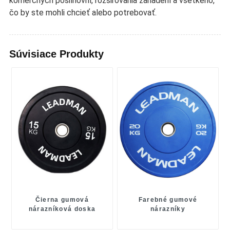
komerčných posilňovní, rozširovania zariadení a všetkého,
čo by ste mohli chcieť alebo potrebovať.
Súvisiace Produkty
Čierna gumová
Farebné gumové
nárazníková doska
nárazníky