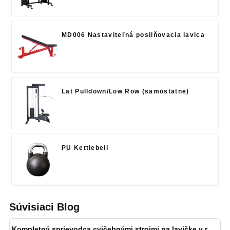
MD006 Nastaviteľná posilňovacia lavica
Lat Pulldown/Low Row (samostatne)
PU Kettlebell
Súvisiaci Blog
Kompletný sprievodca cvičebnými strojmi na lavičke v roku 2025