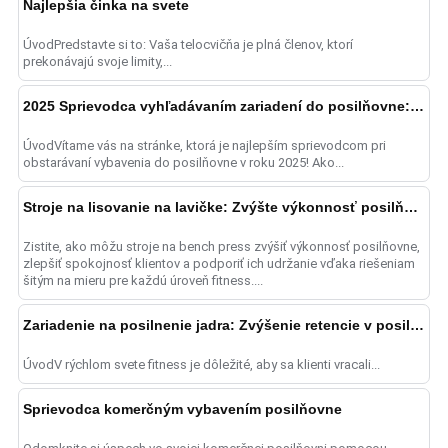
Najlepšia činka na svete
ÚvodPredstavte si to: Vaša telocvičňa je plná členov, ktorí
prekonávajú svoje limity,...
2025 Sprievodca vyhľadávaním zariadení do posilňovne: Najdôležitejšie trendy
ÚvodVítame vás na stránke, ktorá je najlepším sprievodcom pri
obstarávaní vybavenia do posilňovne v roku 2025! Ako...
Stroje na lisovanie na lavičke: Zvýšte výkonnosť posilňovne
Zistite, ako môžu stroje na bench press zvýšiť výkonnosť posilňovne,
zlepšiť spokojnosť klientov a podporiť ich udržanie vďaka riešeniam
šitým na mieru pre každú úroveň fitness....
Zariadenie na posilnenie jadra: Zvýšenie retencie v posilňovni
ÚvodV rýchlom svete fitness je dôležité, aby sa klienti vracali...
Sprievodca komerčným vybavením posilňovne