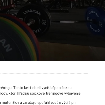
ningu. Tento kettlebell vyniká špecifickou
ov, ktorí hľadajú špičkové tréningové vybavenie.
materiálov a zaručuje spoľahlivosť a výdrž pri