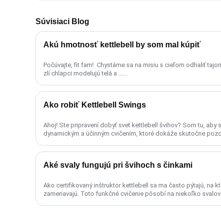
Súvisiaci Blog
Akú hmotnosť kettlebell by som mal kúpiť
Počúvajte, fit fam! ️ Chystáme sa na misiu s cieľom odhaliť taj
zlí chlapci modelujú telá a ......
Ako robiť Kettlebell Swings
Ahoj! Ste pripravení dobyť svet kettlebell švihov? Som tu, aby
dynamickým a účinným cvičením, ktoré dokáže skutočne pozdvih
Aké svaly fungujú pri švihoch s činkami
Ako certifikovaný inštruktor kettlebell sa ma často pýtajú, na kt
zameriavajú. Toto funkčné cvičenie pôsobí na niekoľko svalovýc