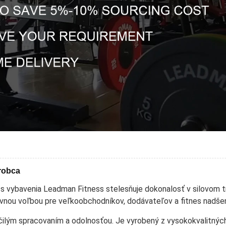
ýrobca
 vybavenia Leadman Fitness stelesňuje dokonalosť v silovom tré
nou voľbou pre veľkoobchodníkov, dodávateľov a fitnes nadšenc
čilým spracovaním a odolnosťou. Je vyrobený z vysokokvalitných 