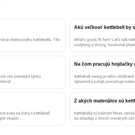
Akú veľkosť kettlebell by
omstvá všemocného kettlebellu. Títo
What's good, fit fam? Let's talk kettlebells today! These bad boys are the secret weapon to
sculpting a strong, functional physiqu
Na čom pracujú hojdačky 
 som vás previedol týmto
Kettlebell swing je veľmi obľúbené 
núť ......
dynamický pohyb precvičuje nielen h
Z akých materiálov sú kett
oré svaly sa švihy s kettlebell
Kettlebelly sú bežným fitnes zaria
h skupín ......
sa skladajú z dvoch rovnakých závaž