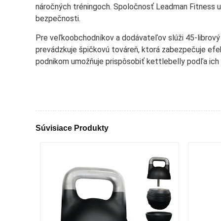
náročných tréningoch. Spoločnosť Leadman Fitness upr
bezpečnosti.
Pre veľkoobchodníkov a dodávateľov slúži 45-librový 
prevádzkuje špičkovú továreň, ktorá zabezpečuje efe
podnikom umožňuje prispôsobiť kettlebelly podľa ich z
Súvisiace Produkty