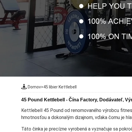
Domov
>
45 libier Kettlebell
45 Pound Kettlebell - Čína Factory, Dodávateľ, V
Kettlebell 45 Pound od renomovaného výrobcu fitness
hmotnosťou a dokonalým dizajnom, vďaka čomu je hlav
Táto činka je precízne vyrobená a vyznačuje sa pokro