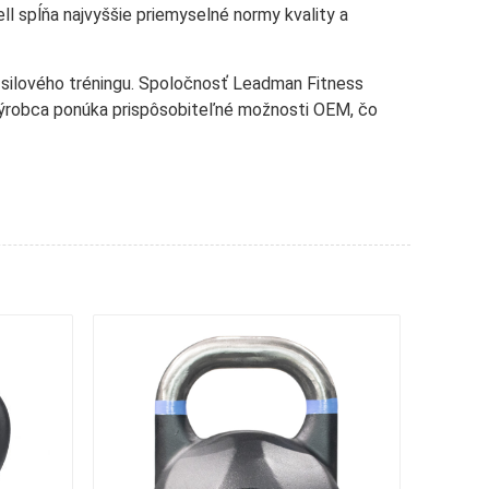
l spĺňa najvyššie priemyselné normy kvality a
y silového tréningu. Spoločnosť Leadman Fitness
 výrobca ponúka prispôsobiteľné možnosti OEM, čo