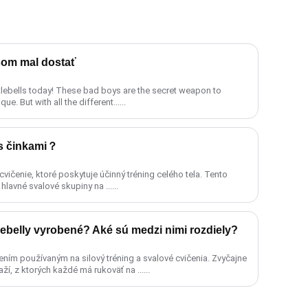
 som mal dostať
e. But with all the different......
s činkami？
cvičenie, ktoré poskytuje účinný tréning celého tela. Tento
lavné svalové skupiny na ......
lebelly vyrobené? Aké sú medzi nimi rozdiely?
dením používaným na silový tréning a svalové cvičenia. Zvyčajne
í, z ktorých každé má rukoväť na ......