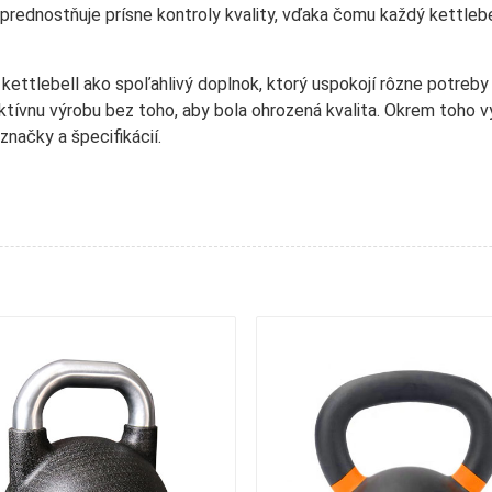
ednostňuje prísne kontroly kvality, vďaka čomu každý kettlebel
kettlebell ako spoľahlivý doplnok, ktorý uspokojí rôzne potreb
ktívnu výrobu bez toho, aby bola ohrozená kvalita. Okrem toho
načky a špecifikácií.