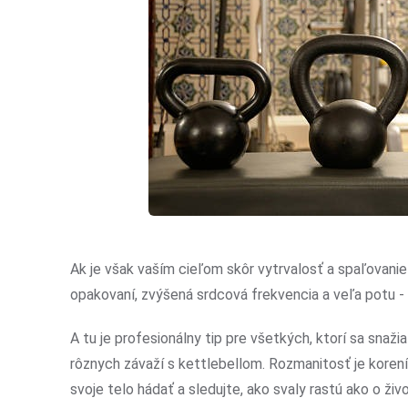
Ak je však vaším cieľom skôr vytrvalosť a spaľovanie ka
opakovaní, zvýšená srdcová frekvencia a veľa potu - t
A tu je profesionálny tip pre všetkých, ktorí sa snaž
rôznych závaží s kettlebellom. Rozmanitosť je korením 
svoje telo hádať a sledujte, ako svaly rastú ako o živo