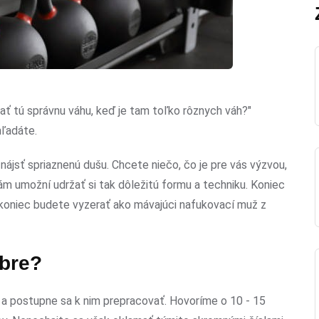
rať tú správnu váhu, keď je tam toľko rôznych váh?"
hľadáte.
 nájsť spriaznenú dušu. Chcete niečo, čo je pre vás výzvou,
vám umožní udržať si tak dôležitú formu a techniku. Koniec
akoniec budete vyzerať ako mávajúci nafukovací muž z
obre?
mi a postupne sa k nim prepracovať. Hovoríme o 10 - 15