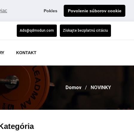
viac
Pokles
Povolenie súborov cookie
Ads@qdmodun.com
Získajte bezplatnú citáciu
RY
KONTAKT
Domov
NOVINKY
Kategória