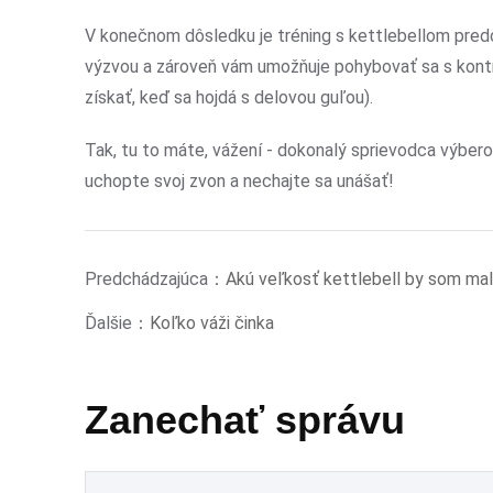
V konečnom dôsledku je tréning s kettlebellom predo
výzvou a zároveň vám umožňuje pohybovať sa s kontro
získať, keď sa hojdá s delovou guľou).
Tak, tu to máte, vážení - dokonalý sprievodca výbero
uchopte svoj zvon a nechajte sa unášať!
Predchádzajúca：
Akú veľkosť kettlebell by som ma
Ďalšie：
Koľko váži činka
Zanechať správu