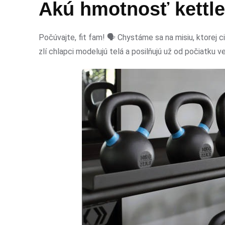
Akú hmotnosť kettle
Počúvajte, fit fam! 🗣️ Chystáme sa na misiu, ktorej
zlí chlapci modelujú telá a posilňujú už od počiatku v