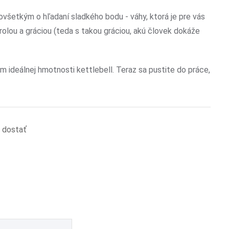
všetkým o hľadaní sladkého bodu - váhy, ktorá je pre vás
lou a gráciou (teda s takou gráciou, akú človek dokáže
m ideálnej hmotnosti kettlebell. Teraz sa pustite do práce,
l dostať