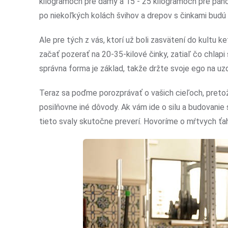
kilogramoch pre dámy a 15 - 25 kilogramoch pre pán
po niekoľkých kolách švihov a drepov s činkami budú v
Ale pre tých z vás, ktorí už boli zasvätení do kultu k
začať pozerať na 20-35-kilové činky, zatiaľ čo chlap
správna forma je základ, takže držte svoje ego na uzd
Teraz sa poďme porozprávať o vašich cieľoch, preto
posilňovne iné dôvody. Ak vám ide o silu a budovanie 
tieto svaly skutočne preverí. Hovoríme o mŕtvych ťaho