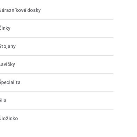
Nárazníkové dosky
Činky
Stojany
Lavičky
Špecialita
Sila
Úložisko