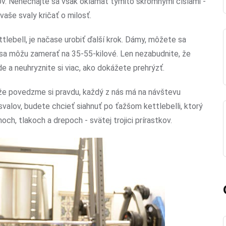
ov. Nenechajte sa však oklamať týmito skromnými číslami -
aše svaly kričať o milosť.
ettlebell, je načase urobiť ďalší krok. Dámy, môžete sa
i sa môžu zamerať na 35-55-kilové. Len nezabudnite, že
e a neuhryznite si viac, ako dokážete prehrýzť.
že povedzme si pravdu, každý z nás má na návštevu
svalov, budete chcieť siahnuť po ťažšom kettlebelli, ktorý
ch, tlakoch a drepoch - svätej trojici prírastkov.