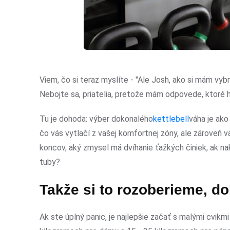
Viem, čo si teraz myslíte - "Ale Josh, ako si mám vyb
Nebojte sa, priatelia, pretože mám odpovede, ktoré 
Tu je dohoda: výber dokonalého
kettlebell
váha je ako
čo vás vytlačí z vašej komfortnej zóny, ale zároveň 
koncov, aký zmysel má dvíhanie ťažkých činiek, ak n
tuby?
Takže si to rozoberieme, d
Ak ste úplný panic, je najlepšie začať s malými cvik