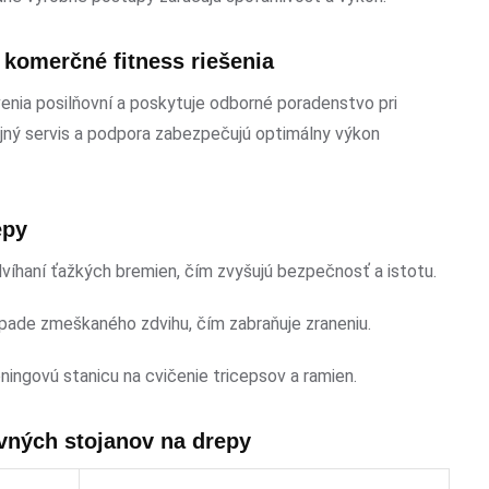
 komerčné fitness riešenia
enia posilňovní a poskytuje odborné poradenstvo pri
ajný servis a podpora zabezpečujú optimálny výkon
epy
víhaní ťažkých bremien, čím zvyšujú bezpečnosť a istotu.
ípade zmeškaného zdvihu, čím zabraňuje zraneniu.
ingovú stanicu na cvičenie tricepsov a ramien.
vných stojanov na drepy