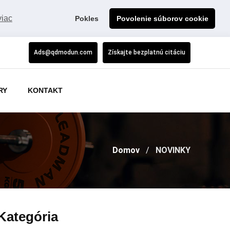
viac
Pokles
Povolenie súborov cookie
Ads@qdmodun.com
Získajte bezplatnú citáciu
RY
KONTAKT
Domov
NOVINKY
Kategória