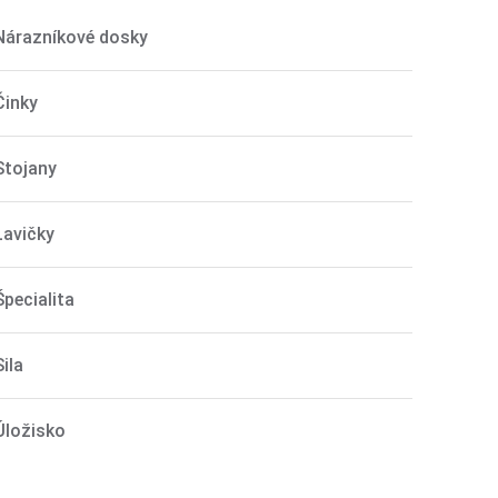
Nárazníkové dosky
Činky
Stojany
Lavičky
Špecialita
Sila
Úložisko