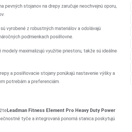
a pevných stojanov na drepy zaručuje neochvejnú oporu,
ov.
 sú vyrobené z robustných materiálov a odolávajú
v náročných podmienkach posilňovne.
modely maximalizujú využitie priestoru, takže sú ideálne
repy a posilňovacie stojany ponúkajú nastavenie výšky a
nym potrebám a preferenciám.
ážte
Leadman Fitness Element Pro Heavy Duty Power
pečnostné tyče a integrovaná ponorná stanica poskytujú