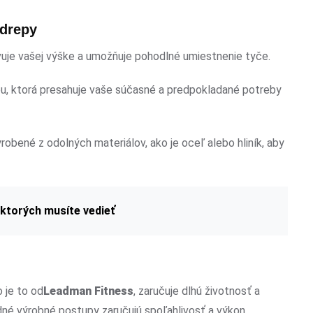
 drepy
ovuje vašej výške a umožňuje pohodlné umiestnenie tyče.
ou, ktorá presahuje vaše súčasné a predpokladané potreby
yrobené z odolných materiálov, ako je oceľ alebo hliník, aby
 ktorých musíte vedieť
 je to od
Leadman Fitness
, zaručuje dlhú životnosť a
dné výrobné postupy zaručujú spoľahlivosť a výkon.