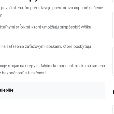
 pevnú stenu, čo predstavuje priestorovo úsporné riešenie
y.
teľnými stĺpikmi, ktoré umožňujú prispôsobiť výšku
 na zaťaženie záťažovými doskami, ktoré poskytujú
nuje stojan na drepy s ďalšími komponentmi, ako sú ramená
e bezpečnosť a funkčnosť.
jlepšie