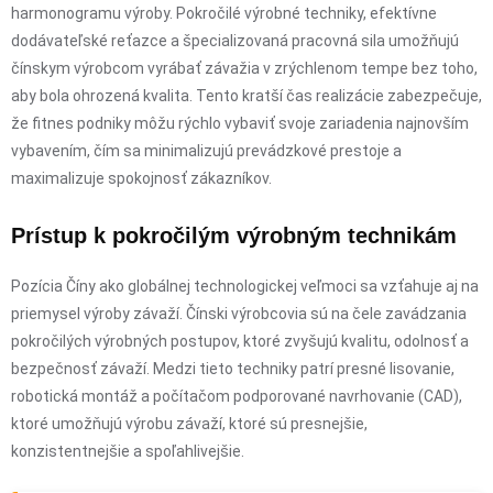
harmonogramu výroby. Pokročilé výrobné techniky, efektívne
dodávateľské reťazce a špecializovaná pracovná sila umožňujú
čínskym výrobcom vyrábať závažia v zrýchlenom tempe bez toho,
aby bola ohrozená kvalita. Tento kratší čas realizácie zabezpečuje,
že fitnes podniky môžu rýchlo vybaviť svoje zariadenia najnovším
vybavením, čím sa minimalizujú prevádzkové prestoje a
maximalizuje spokojnosť zákazníkov.
Prístup k pokročilým výrobným technikám
Pozícia Číny ako globálnej technologickej veľmoci sa vzťahuje aj na
priemysel výroby závaží. Čínski výrobcovia sú na čele zavádzania
pokročilých výrobných postupov, ktoré zvyšujú kvalitu, odolnosť a
bezpečnosť závaží. Medzi tieto techniky patrí presné lisovanie,
robotická montáž a počítačom podporované navrhovanie (CAD),
ktoré umožňujú výrobu závaží, ktoré sú presnejšie,
konzistentnejšie a spoľahlivejšie.