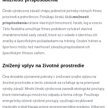
Čínski výrobcovia závaží chápu jedinečné potreby rôznych fitnes
prostredí a jednotlivcov. Ponúkajú širokú škálu
možnosti
prispôsobenia
vrátane vlastných hmotností, farieb, log a vzorov.
Táto flexibilita umožňuje fitnes podnikom vytvárať vlastné
charakteristické sady závaží, ktoré sú v súlade s identitou ich
značky a špecifickými požiadavkami na tréning. Osobní tréneri a
športovci môžu tiež navrhovať závažia prispôsobené ich
špecifickým fitness cieľom.
Znížený vplyv na životné prostredie
Čína dosiahla významné pokroky v znižovaní svojho vplyvu na
životné prostredie a tento záväzok sa vzťahuje aj na priemysel
výroby závaží. Mnohí čínski výrobcovia zaviedli ekologické postupy,
ktoré minimalizujú množstvo odpadu a šetria zdroje. Používajú
energeticky účinné výrobné postupy, využívajú recyklované
materiály a dodržiavajú prísne environmentálne predpisy. Výberom