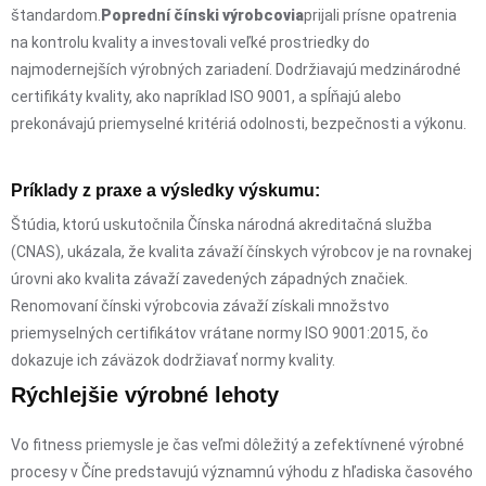
štandardom.
Poprední čínski výrobcovia
prijali prísne opatrenia
na kontrolu kvality a investovali veľké prostriedky do
najmodernejších výrobných zariadení. Dodržiavajú medzinárodné
certifikáty kvality, ako napríklad ISO 9001, a spĺňajú alebo
prekonávajú priemyselné kritériá odolnosti, bezpečnosti a výkonu.
Príklady z praxe a výsledky výskumu:
Štúdia, ktorú uskutočnila Čínska národná akreditačná služba
(CNAS), ukázala, že kvalita závaží čínskych výrobcov je na rovnakej
úrovni ako kvalita závaží zavedených západných značiek.
Renomovaní čínski výrobcovia závaží získali množstvo
priemyselných certifikátov vrátane normy ISO 9001:2015, čo
dokazuje ich záväzok dodržiavať normy kvality.
Rýchlejšie výrobné lehoty
Vo fitness priemysle je čas veľmi dôležitý a zefektívnené výrobné
procesy v Číne predstavujú významnú výhodu z hľadiska časového