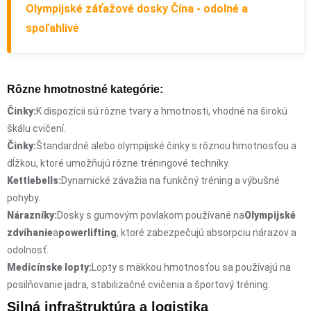
Olympijské záťažové dosky Čína - odolné a
spoľahlivé
Rôzne hmotnostné kategórie:
Činky:
K dispozícii sú rôzne tvary a hmotnosti, vhodné na širokú
škálu cvičení.
Činky:
Štandardné alebo olympijské činky s rôznou hmotnosťou a
dĺžkou, ktoré umožňujú rôzne tréningové techniky.
Kettlebells:
Dynamické závažia na funkčný tréning a výbušné
pohyby.
Nárazníky:
Dosky s gumovým povlakom používané na
Olympijské
zdvíhanie
a
powerlifting
, ktoré zabezpečujú absorpciu nárazov a
odolnosť.
Medicínske lopty:
Lopty s mäkkou hmotnosťou sa používajú na
posilňovanie jadra, stabilizačné cvičenia a športový tréning.
Silná infraštruktúra a logistika