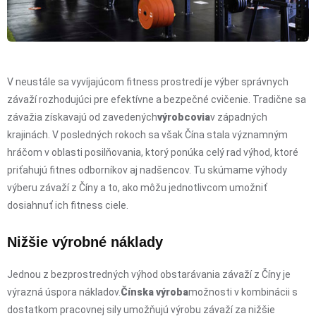
V neustále sa vyvíjajúcom fitness prostredí je výber správnych
závaží rozhodujúci pre efektívne a bezpečné cvičenie. Tradične sa
závažia získavajú od zavedených
výrobcovia
v západných
krajinách. V posledných rokoch sa však Čína stala významným
hráčom v oblasti posilňovania, ktorý ponúka celý rad výhod, ktoré
priťahujú fitnes odborníkov aj nadšencov. Tu skúmame výhody
výberu závaží z Číny a to, ako môžu jednotlivcom umožniť
dosiahnuť ich fitness ciele.
Nižšie výrobné náklady
Jednou z bezprostredných výhod obstarávania závaží z Číny je
výrazná úspora nákladov.
Čínska výroba
možnosti v kombinácii s
dostatkom pracovnej sily umožňujú výrobu závaží za nižšie