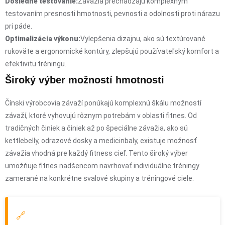
Dôsledné testovanie:
Závažia prechádzajú komplexným
testovaním presnosti hmotnosti, pevnosti a odolnosti proti nárazu
pri páde.
Optimalizácia výkonu:
Vylepšenia dizajnu, ako sú textúrované
rukoväte a ergonomické kontúry, zlepšujú používateľský komfort a
efektivitu tréningu.
Široký výber možností hmotnosti
Čínski výrobcovia závaží ponúkajú komplexnú škálu možností
závaží, ktoré vyhovujú rôznym potrebám v oblasti fitnes. Od
tradičných činiek a činiek až po špeciálne závažia, ako sú
kettlebelly, odrazové dosky a medicinbaly, existuje možnosť
závažia vhodná pre každý fitness cieľ. Tento široký výber
umožňuje fitnes nadšencom navrhovať individuálne tréningy
zamerané na konkrétne svalové skupiny a tréningové ciele.
🔗