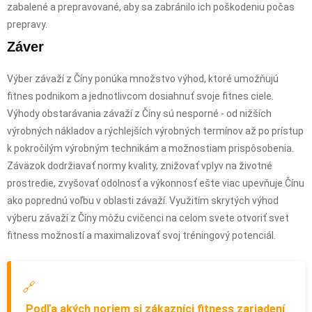
zabalené a prepravované, aby sa zabránilo ich poškodeniu počas
prepravy.
Záver
Výber závaží z Číny ponúka množstvo výhod, ktoré umožňujú
fitnes podnikom a jednotlivcom dosiahnuť svoje fitnes ciele.
Výhody obstarávania závaží z Číny sú nesporné - od nižších
výrobných nákladov a rýchlejších výrobných termínov až po prístup
k pokročilým výrobným technikám a možnostiam prispôsobenia.
Záväzok dodržiavať normy kvality, znižovať vplyv na životné
prostredie, zvyšovať odolnosť a výkonnosť ešte viac upevňuje Čínu
ako poprednú voľbu v oblasti závaží. Využitím skrytých výhod
výberu závaží z Číny môžu cvičenci na celom svete otvoriť svet
fitness možností a maximalizovať svoj tréningový potenciál.
🔗
Podľa akých noriem si zákazníci fitness zariadení