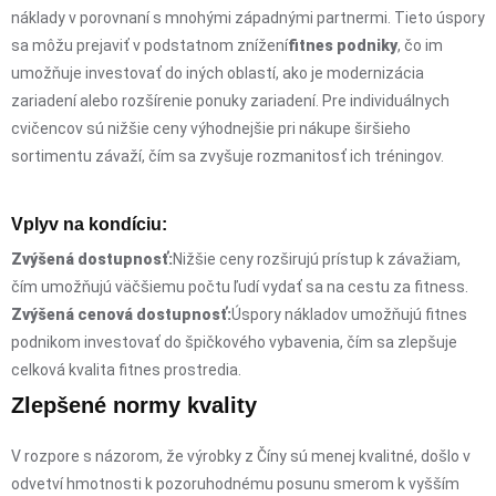
náklady v porovnaní s mnohými západnými partnermi. Tieto úspory
sa môžu prejaviť v podstatnom znížení
fitnes podniky
, čo im
umožňuje investovať do iných oblastí, ako je modernizácia
zariadení alebo rozšírenie ponuky zariadení. Pre individuálnych
cvičencov sú nižšie ceny výhodnejšie pri nákupe širšieho
sortimentu závaží, čím sa zvyšuje rozmanitosť ich tréningov.
Vplyv na kondíciu:
Zvýšená dostupnosť:
Nižšie ceny rozširujú prístup k závažiam,
čím umožňujú väčšiemu počtu ľudí vydať sa na cestu za fitness.
Zvýšená cenová dostupnosť:
Úspory nákladov umožňujú fitnes
podnikom investovať do špičkového vybavenia, čím sa zlepšuje
celková kvalita fitnes prostredia.
Zlepšené normy kvality
V rozpore s názorom, že výrobky z Číny sú menej kvalitné, došlo v
odvetví hmotnosti k pozoruhodnému posunu smerom k vyšším