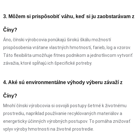
3. Môžem si prispôsobiť váhu, keď si ju zaobstarávam z
Číny?
Áno, čínski výrobcovia ponúkajú širokú škálu možností
prispôsobenia vrátane vlastných hmotností, farieb, log a vzorov.
Táto flexibilita umožňuje fitnes podnikom a jednotlivcom vytvoriť
závažia, ktoré spĺňajú ich špecifické potreby.
4. Aké sú environmentálne výhody výberu závaží z
Číny?
Mnohí čínski výrobcovia si osvojili postupy šetrné k životnému
prostrediu, napríklad používanie recyklovaných materiálov a
energeticky účinných výrobných postupov. To pomáha znižovať
vplyv výroby hmotnosti na životné prostredie.