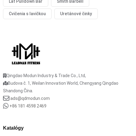
Lat Pulldown Bar
Smith Barbell
Cvičenia s lavičkou
Uretánové činky
Qingdao Modun Industry & Trade Co., Ltd,
Budova č. 1, Weilan Innovation World, Chengyang Qingdao
Shandong Čína.
ads@qdmodun.com
+86 181 4598 2469
Katalógy