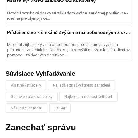
Nárazníky: Znížte veľkoobchodné náklady
ÚvodNárazníkové dosky sú základom každej serióznej posilňovne -
ideálne pre olympijské...
Príslušenstvo k činkám: Zvýšenie maloobchodných ziskov
Maximalizujte zisky v maloobchodnom predaji fitness využitím
príslušenstva k činkám. Naučte sa, ako zvýšiť marže a lojalitu klientov
pomocou základných doplnkov....
Súvisiace Vyhľadávanie
Vlastné kettlebelly
Najlepšie značky fitness zariadení
Gumové záťažové dosky
Najlepšia hmotnosť kettlebell
Nákup squat racku
Ez Bar
Zanechať správu