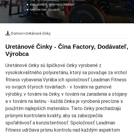
Domov
>
Uretánové činky
Uretánové Činky - Čína Factory, Dodávateľ,
Výrobca
Uretánové činky sú špičkové činky vyrobené z
vysokokvalitného polyuretánu, ktorý sa považuje za vrchol
fitness vybavenia.Vyrába ich spoločnosť Leadman Fitness
vo svojich štyroch továrňach - v továrni na gumové
výrobky, v továrni na činky, v továrni na zariadenia a stojany
a v továrni na liatinu - každá činka je vyrobená precízne s
použitím najlepších materiálov. Tieto činky prechádzajú
prísnymi kontrolami kvality, aby sa zabezpečila
spoľahlivosť a konzistentnosť. Spoločnosť Leadman
Fitness udržiava prísnu kontrolu nad každým aspektom