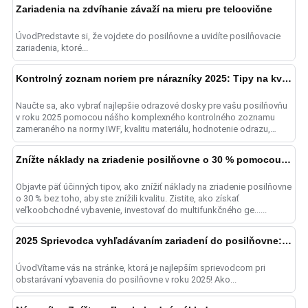
Zariadenia na zdvíhanie závaží na mieru pre telocvične
ÚvodPredstavte si, že vojdete do posilňovne a uvidíte posilňovacie
zariadenia, ktoré...
Kontrolný zoznam noriem pre nárazníky 2025: Tipy na kvalitu
Naučte sa, ako vybrať najlepšie odrazové dosky pre vašu posilňovňu
v roku 2025 pomocou nášho komplexného kontrolného zoznamu
zameraného na normy IWF, kvalitu materiálu, hodnotenie odrazu,
an......
Znížte náklady na zriadenie posilňovne o 30 % pomocou 5 hackov na vybavenie
Objavte päť účinných tipov, ako znížiť náklady na zriadenie posilňovne
o 30 % bez toho, aby ste znížili kvalitu. Zistite, ako získať
veľkoobchodné vybavenie, investovať do multifunkčného ge......
2025 Sprievodca vyhľadávaním zariadení do posilňovne: Najdôležitejšie trendy
ÚvodVítame vás na stránke, ktorá je najlepším sprievodcom pri
obstarávaní vybavenia do posilňovne v roku 2025! Ako...