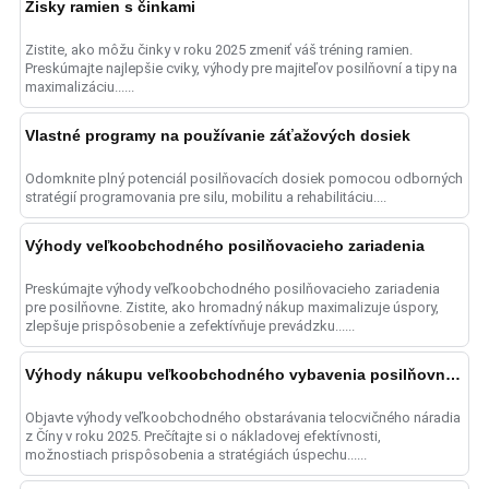
Zisky ramien s činkami
Zistite, ako môžu činky v roku 2025 zmeniť váš tréning ramien.
Preskúmajte najlepšie cviky, výhody pre majiteľov posilňovní a tipy na
maximalizáciu......
Vlastné programy na používanie záťažových dosiek
Odomknite plný potenciál posilňovacích dosiek pomocou odborných
stratégií programovania pre silu, mobilitu a rehabilitáciu....
Výhody veľkoobchodného posilňovacieho zariadenia
Preskúmajte výhody veľkoobchodného posilňovacieho zariadenia
pre posilňovne. Zistite, ako hromadný nákup maximalizuje úspory,
zlepšuje prispôsobenie a zefektívňuje prevádzku......
Výhody nákupu veľkoobchodného vybavenia posilňovne z Číny
Objavte výhody veľkoobchodného obstarávania telocvičného náradia
z Číny v roku 2025. Prečítajte si o nákladovej efektívnosti,
možnostiach prispôsobenia a stratégiách úspechu......