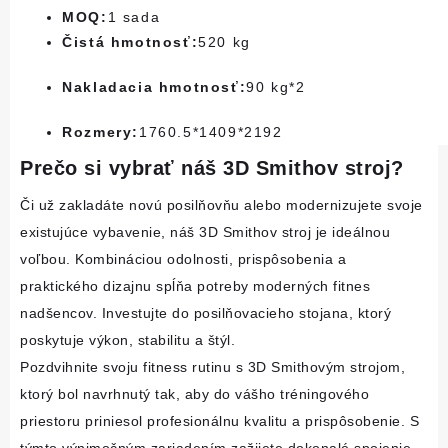
MOQ:
1 sada
Čistá hmotnosť:
520 kg
Nakladacia hmotnosť:
90 kg*2
Rozmery:
1760.5*1409*2192
Prečo si vybrať náš 3D Smithov stroj?
Či už zakladáte novú posilňovňu alebo modernizujete svoje 
existujúce vybavenie, náš 3D Smithov stroj je ideálnou 
voľbou. Kombináciou odolnosti, prispôsobenia a 
praktického dizajnu spĺňa potreby moderných fitnes 
nadšencov. Investujte do posilňovacieho stojana, ktorý 
poskytuje výkon, stabilitu a štýl.
Pozdvihnite svoju fitness rutinu s 3D Smithovým strojom, 
ktorý bol navrhnutý tak, aby do vášho tréningového 
priestoru priniesol profesionálnu kvalitu a prispôsobenie. S 
týmto výnimočným zariadením zažijete dokonalé spojenie 