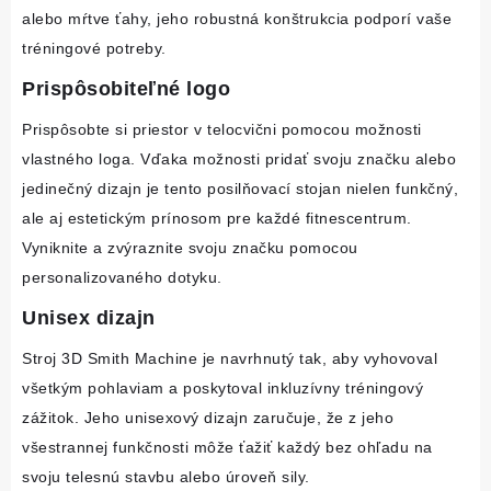
alebo mŕtve ťahy, jeho robustná konštrukcia podporí vaše 
tréningové potreby.
Prispôsobiteľné logo
Prispôsobte si priestor v telocvični pomocou možnosti 
vlastného loga. Vďaka možnosti pridať svoju značku alebo 
jedinečný dizajn je tento posilňovací stojan nielen funkčný, 
ale aj estetickým prínosom pre každé fitnescentrum. 
Vyniknite a zvýraznite svoju značku pomocou 
personalizovaného dotyku.
Unisex dizajn
Stroj 3D Smith Machine je navrhnutý tak, aby vyhovoval 
všetkým pohlaviam a poskytoval inkluzívny tréningový 
zážitok. Jeho unisexový dizajn zaručuje, že z jeho 
všestrannej funkčnosti môže ťažiť každý bez ohľadu na 
svoju telesnú stavbu alebo úroveň sily.