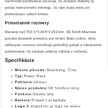
navrhnutá konštrukcia zaručuje, že zostane stabilný aj 
počas intenzívneho tréningu, čo vám dodá istotu pri 
prekonávaní vašich limitov.
Priestranné rozmery
Meranie na
1760.5*1409*2192
mm, 3D Smith Machine 
ponúka dostatok priestoru pre širokú škálu cvikov. Jeho 
veľkorysé rozmery umožňujú pohodlný pohyb a všestranné 
polohovanie, čo zvyšuje celkový zážitok z cvičenia.
Špecifikácie
Miesto pôvodu:
Shandong, Čína
Typ:
Power Rack
Pohlavie:
Unisex
Názov produktu:
3D Smithov stroj
Funkcia:
Stavba tela
Balenie:
Prípad z preglejky
Logo:
K dispozícii je logo na mieru