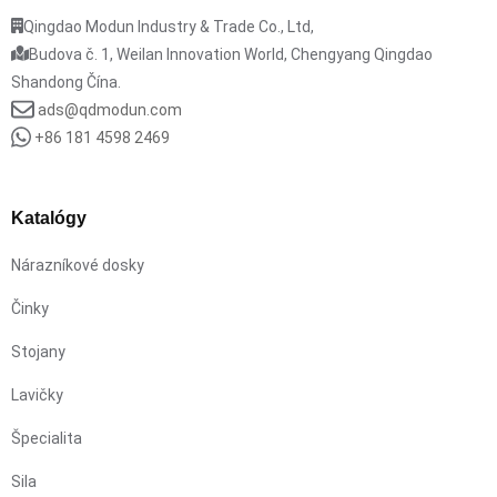
Qingdao Modun Industry & Trade Co., Ltd,
Budova č. 1, Weilan Innovation World, Chengyang Qingdao
Shandong Čína.
ads@qdmodun.com
+86 181 4598 2469
Katalógy
Nárazníkové dosky
Činky
Stojany
Lavičky
Špecialita
Sila