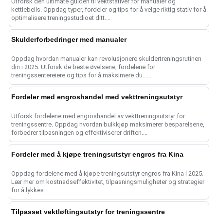
Utforsk den ultimate guiden til vektstativer for manualer og
kettlebells. Oppdag typer, fordeler og tips for å velge riktig stativ for å
optimalisere treningsstudioet ditt....
Skulderforbedringer med manualer
Oppdag hvordan manualer kan revolusjonere skuldertreningsrutinen
din i 2025. Utforsk de beste øvelsene, fordelene for
treningssentereiere og tips for å maksimere du......
Fordeler med engroshandel med vekttreningsutstyr
Utforsk fordelene med engroshandel av vekttreningsutstyr for
treningssentre. Oppdag hvordan bulkkjøp maksimerer besparelsene,
forbedrer tilpasningen og effektiviserer driften....
Fordeler med å kjøpe treningsutstyr engros fra Kina
Oppdag fordelene med å kjøpe treningsutstyr engros fra Kina i 2025.
Lær mer om kostnadseffektivitet, tilpasningsmuligheter og strategier
for å lykkes....
Tilpasset vektløftingsutstyr for treningssentre