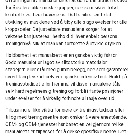
Utformingen av manualer sikrer at de forblir ultraeffektive
for å isolere ulike muskelgrupper, noe som sikrer total
kontroll over hver bevegelse. Dette sikrer en total
utvikling av musklene ved å tilby alle slags øvelser for alle
kroppsdeler. De justerbare manualene sørger for at
vektene kan justeres i henhold til hver enkelt persons
treningsnivå, slik at man kan fortsette å utvikle styrken.
Holdbarhet i et manualsett er en ganske viktig faktor.
Gode manualer er laget av slitesterke materialer:
støpejern eller stål med gummibelegg, noe som garanterer
svært lang levetid, selv ved ganske intensiv bruk. Brukt på
treningsstudioet eller hjemme, vil disse manualene tåle
selv hard regelmessig trening og forbli i faste posisjoner
under øvelser for å virkelig forhindre slitasje over tid.
Tilpasning er like viktig for eiere av treningsstudioer eller
til og med treningssentre som ønsker å være enestående.
OEM- og ODM-tjenester har banet en vei gjennom hvilke
manualsett er tilpasset for å dekke spesifikke behov. Det