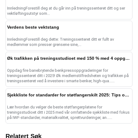
InnledningForestill deg at du går inn på treningssenteret ditt og ser
vektløftingsutstyr som...
Verdens beste vektstang
InnledningForestill deg dette: Treningssenteret ditt er fullt av
medlemmer som presser grensene sine,...
Øk trafikken på treningsstudioet med 150 % med 4 oppgraderinger av benkpressen
Oppdag fire banebrytende benkpressoppgraderinger for
treningssenteret ditt i 2025! Øk medlemstilfredsheten og trafikken på
treningssenteret ved å investere i smarte benker, high-qua......
Sjekkliste for standarder for støtfangerskilt 2025: Tips om kvalitet
Lær hvordan du velger de beste støtfangerplatene for
treningsstudioet ditt i 2025 med vår omfattende sjekkliste med fokus
på IWF-standarder, materialkvalitet, sprettvurderinger, an......
Relatert Søk