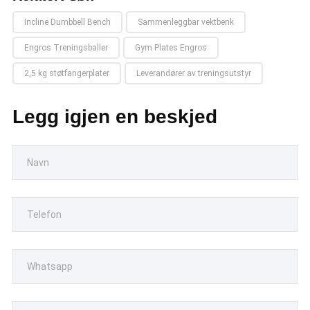
Incline Dumbbell Bench
Sammenleggbar vektbenk
Engros Treningsballer
Gym Plates Engros
2,5 kg støtfangerplater
Leverandører av treningsutstyr
Legg igjen en beskjed