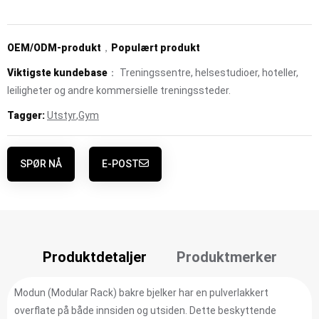
OEM/ODM-produkt
，
Populært produkt
Viktigste kundebase
： Treningssentre, helsestudioer, hoteller,
leiligheter og andre kommersielle treningssteder.
Tagger:
Utstyr
,
Gym
SPØR NÅ
E-POST
Produktdetaljer
Produktmerker
Modun (Modular Rack) bakre bjelker har en pulverlakkert
overflate på både innsiden og utsiden. Dette beskyttende