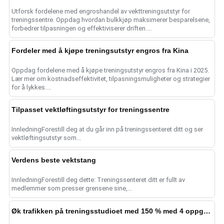
Utforsk fordelene med engroshandel av vekttreningsutstyr for
treningssentre. Oppdag hvordan bulkkjøp maksimerer besparelsene,
forbedrer tilpasningen og effektiviserer driften....
Fordeler med å kjøpe treningsutstyr engros fra Kina
Oppdag fordelene med å kjøpe treningsutstyr engros fra Kina i 2025.
Lær mer om kostnadseffektivitet, tilpasningsmuligheter og strategier
for å lykkes....
Tilpasset vektløftingsutstyr for treningssentre
InnledningForestill deg at du går inn på treningssenteret ditt og ser
vektløftingsutstyr som...
Verdens beste vektstang
InnledningForestill deg dette: Treningssenteret ditt er fullt av
medlemmer som presser grensene sine,...
Øk trafikken på treningsstudioet med 150 % med 4 oppgraderinger av benkpressen