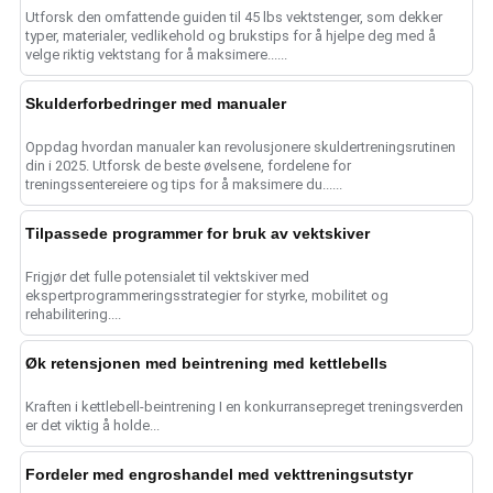
Utforsk den omfattende guiden til 45 lbs vektstenger, som dekker
typer, materialer, vedlikehold og brukstips for å hjelpe deg med å
velge riktig vektstang for å maksimere......
Skulderforbedringer med manualer
Oppdag hvordan manualer kan revolusjonere skuldertreningsrutinen
din i 2025. Utforsk de beste øvelsene, fordelene for
treningssentereiere og tips for å maksimere du......
Tilpassede programmer for bruk av vektskiver
Frigjør det fulle potensialet til vektskiver med
ekspertprogrammeringsstrategier for styrke, mobilitet og
rehabilitering....
Øk retensjonen med beintrening med kettlebells
Kraften i kettlebell-beintrening I en konkurransepreget treningsverden
er det viktig å holde...
Fordeler med engroshandel med vekttreningsutstyr