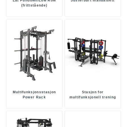
Lat Pulldown/Low Row
Justerbart manualsett
(frittstående)
Multifunksjonsstasjon
Stasjon for
Power Rack
multifunksjonell trening