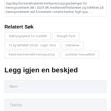
Oppdag fire banebrytende benkpressoppgraderinger for
treningssenteret ditt i 2025! Øk medlemstilfredsheten og trafikken på
treningssenteret ved å investere i smarte benker, high-qua......
Relatert Søk
Støtfangerplater for markløft
Strength Rack
16 kg kettlebell (35LB) - Laget i Kina
Vektskiver
Beste kommersielle treningsutstyr
Justerbar manualbenk
Legg igjen en beskjed